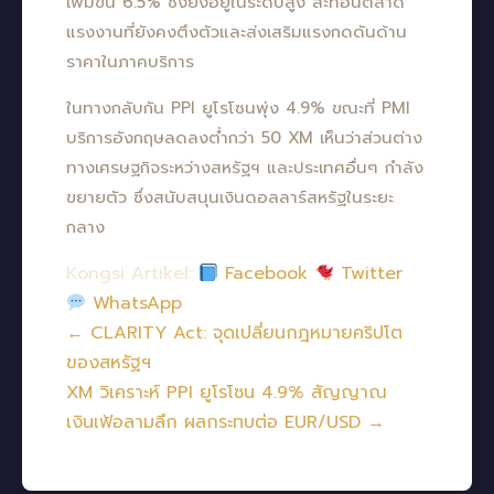
เพิ่มขึ้น 6.5% ซึ่งยังอยู่ในระดับสูง สะท้อนตลาด
แรงงานที่ยังคงตึงตัวและส่งเสริมแรงกดดันด้าน
ราคาในภาคบริการ
ในทางกลับกัน PPI ยูโรโซนพุ่ง 4.9% ขณะที่ PMI
บริการอังกฤษลดลงต่ำกว่า 50 XM เห็นว่าส่วนต่าง
ทางเศรษฐกิจระหว่างสหรัฐฯ และประเทศอื่นๆ กำลัง
ขยายตัว ซึ่งสนับสนุนเงินดอลลาร์สหรัฐในระยะ
กลาง
Kongsi Artikel:
Facebook
Twitter
WhatsApp
← CLARITY Act: จุดเปลี่ยนกฎหมายคริปโต
ของสหรัฐฯ
XM วิเคราะห์ PPI ยูโรโซน 4.9% สัญญาณ
เงินเฟ้อลามลึก ผลกระทบต่อ EUR/USD →