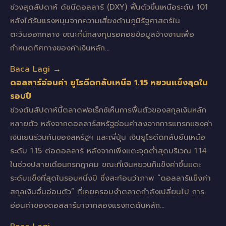
ช่วงสุดสัปดาห์ ดัชนีดอลลาร์ (DXY) ฟื้นตัวขึ้นเหนือระดับ 101
หลังได้รับแรงหนุนจากความเสี่ยงด้านภูมิรัฐศาสตร์ใน
ตะวันออกกลาง ขณะที่นักลงทุนรอคอยข้อมูลจ้างงานเพื่อ
กำหนดทิศทางของค่าเงินหลัก…
Baca Lagi →
ดอลลาร์อ่อนค่า ยูโรดีดกลับเหนือ 1.15 หยวนแข็งสุดใน
รอบปี
ช่วงต้นสัปดาห์นี้ตลาดฟอเร็กซ์เห็นการฟื้นตัวของสกุลเงินหลัก
หลายตัว หลังจากดอลลาร์สหรัฐอ่อนค่าลงจากการแทรกแซงค่า
เงินเยนร่วมกันของสหรัฐฯ และญี่ปุ่น เงินยูโรดีดกลับยืนเหนือ
ระดับ 1.15 ต่อดอลลาร์ หลังจากเพิ่งแตะจุดต่ำสุดบริเวณ 1.14
ในช่วงปลายเดือนกรกฎาคม ขณะที่เงินหยวนก็แข็งค่าขึ้นแตะ
ระดับแข็งที่สุดในรอบหนึ่งปี ซึ่งสะท้อนว่าภาพ “ดอลลาร์แข็งค่า
สกุลเงินอื่นอ่อนตัว” ที่เคยครอบงำตลาดกำลังเปลี่ยนไป การ
อ่อนค่าของดอลลาร์มาจากสองแรงกดดันหลัก…