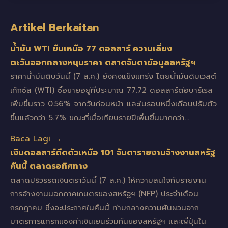
Artikel Berkaitan
น้ำมัน WTI ยืนเหนือ 77 ดอลลาร์ ความเสี่ยง
ตะวันออกกลางหนุนราคา ตลาดจับตาข้อมูลสหรัฐฯ
ราคาน้ำมันดิบวันนี้ (7 ส.ค.) ยังคงแข็งแกร่ง โดยน้ำมันดิบเวสต์
เท็กซัส (WTI) ซื้อขายอยู่ที่ประมาณ 77.72 ดอลลาร์ต่อบาร์เรล
เพิ่มขึ้นราว 0.56% จากวันก่อนหน้า และในรอบหนึ่งเดือนปรับตัว
ขึ้นแล้วกว่า 5.7% ขณะที่เมื่อเทียบรายปีเพิ่มขึ้นมากกว่า…
Baca Lagi →
เงินดอลลาร์ดีดตัวเหนือ 101 จับตารายงานจ้างงานสหรัฐ
คืนนี้ ตลาดรอทิศทาง
ตลาดปริวรรตเงินตราวันนี้ (7 ส.ค.) ให้ความสนใจกับรายงาน
การจ้างงานนอกภาคเกษตรของสหรัฐฯ (NFP) ประจำเดือน
กรกฎาคม ซึ่งจะประกาศในคืนนี้ ท่ามกลางความผันผวนจาก
มาตรการแทรกแซงค่าเงินเยนร่วมกันของสหรัฐฯ และญี่ปุ่นใน