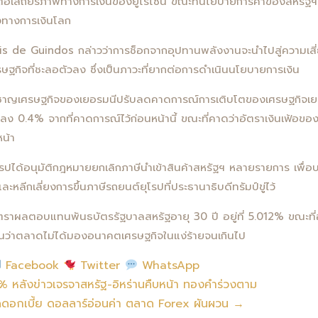
่อเสถียรภาพทางการเงินของยูโรโซน ขณะที่นโยบายการค้าของสหรัฐฯ ยิ
งทางการเงินโลก
de Guindos กล่าวว่าการช็อกจากอุปทานพลังงานจะนำไปสู่ความเสี่ยงทั้
ฐกิจที่ชะลอตัวลง ซึ่งเป็นภาวะที่ยากต่อการดำเนินนโยบายการเงิน
ยวชาญเศรษฐกิจของเยอรมนีปรับลดคาดการณ์การเติบโตของเศรษฐกิจเย
ง 0.4% จากที่คาดการณ์ไว้ก่อนหน้านี้ ขณะที่คาดว่าอัตราเงินเฟ้อของ
หน้า
รปได้อนุมัติกฎหมายยกเลิกภาษีนำเข้าสินค้าสหรัฐฯ หลายรายการ เพื่
ะหลีกเลี่ยงการขึ้นภาษีรถยนต์ยุโรปที่ประธานาธิบดีทรัมป์ขู่ไว้
าผลตอบแทนพันธบัตรรัฐบาลสหรัฐอายุ 30 ปี อยู่ที่ 5.012% ขณะที่อายุ
็นว่าตลาดไม่ได้มองอนาคตเศรษฐกิจในแง่ร้ายจนเกินไป
Facebook
Twitter
WhatsApp
5% หลังข่าวเจรจาสหรัฐ-อิหร่านคืบหน้า ทองคำร่วงตาม
กเบี้ย ดอลลาร์อ่อนค่า ตลาด Forex ผันผวน →