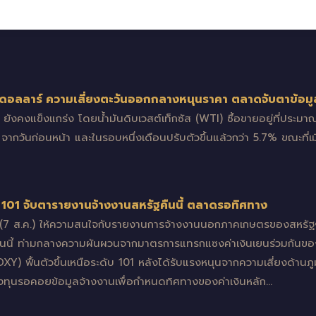
7 ดอลลาร์ ความเสี่ยงตะวันออกกลางหนุนราคา ตลาดจับตาข้อม
.) ยังคงแข็งแกร่ง โดยน้ำมันดิบเวสต์เท็กซัส (WTI) ซื้อขายอยู่ที่ประ
 จากวันก่อนหน้า และในรอบหนึ่งเดือนปรับตัวขึ้นแล้วกว่า 5.7% ขณะที่เมื่
อ 101 จับตารายงานจ้างงานสหรัฐคืนนี้ ตลาดรอทิศทาง
้ (7 ส.ค.) ให้ความสนใจกับรายงานการจ้างงานนอกภาคเกษตรของสหรัฐ
นนี้ ท่ามกลางความผันผวนจากมาตรการแทรกแซงค่าเงินเยนร่วมกันของส
XY) ฟื้นตัวขึ้นเหนือระดับ 101 หลังได้รับแรงหนุนจากความเสี่ยงด้านภู
งทุนรอคอยข้อมูลจ้างงานเพื่อกำหนดทิศทางของค่าเงินหลัก…