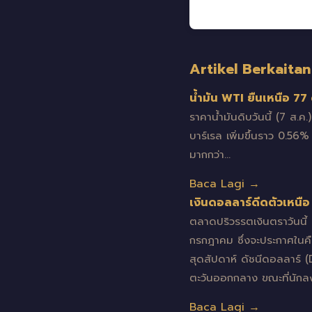
Artikel Berkaitan
น้ำมัน WTI ยืนเหนือ 7
ราคาน้ำมันดิบวันนี้ (7 ส.ค
บาร์เรล เพิ่มขึ้นราว 0.56%
มากกว่า…
Baca Lagi →
เงินดอลลาร์ดีดตัวเหนื
ตลาดปริวรรตเงินตราวันนี
กรกฎาคม ซึ่งจะประกาศในคื
สุดสัปดาห์ ดัชนีดอลลาร์ (D
ตะวันออกกลาง ขณะที่นักล
Baca Lagi →