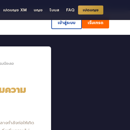
ð ค้นหา
ศูนย์ช่วยเหลือ
เปดบญช XM
บญช
โบนส
FAQ
เปดบญช
เข้าสู่ระบบ
เริ่มเทรด
รมนีชะลอ
่มความ
งกำลังก่อให้เกิด