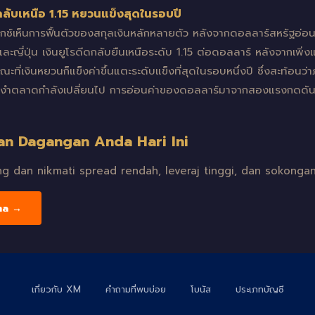
กลับเหนือ 1.15 หยวนแข็งสุดในรอบปี
ร็กซ์เห็นการฟื้นตัวของสกุลเงินหลักหลายตัว หลังจากดอลลาร์สหรัฐอ
ะญี่ปุ่น เงินยูโรดีดกลับยืนเหนือระดับ 1.15 ต่อดอลลาร์ หลังจากเพิ่ง
ี่เงินหยวนก็แข็งค่าขึ้นแตะระดับแข็งที่สุดในรอบหนึ่งปี ซึ่งสะท้อนว
ครอบงำตลาดกำลังเปลี่ยนไป การอ่อนค่าของดอลลาร์มาจากสองแรงกดดั
an Dagangan Anda Hari Ini
 dan nikmati spread rendah, leveraj tinggi, dan sokongan
ma →
เกี่ยวกับ XM
คำถามที่พบบ่อย
โบนัส
ประเภทบัญชี