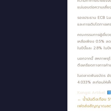
ความท้าทายร้ายแรงต
แน่นอนต่อความเสี่ย
รองประธาน ECB Luis 
และการเติบโตทางเศรษ
คณะกรรมการผู้เชี่
เหลือเพียง 0.5% ลดล
ในปีนี้และ 2.8% ในปี
นอกจากนี้ สหภาพยุโ
ตึงเครียดทางการค้าแล
ในตลาดพันธบัตร อัตร
4.033% สะท้อนให้เห
Kongsi Artikel:
← น้ำมันดิ่งเกือบ 
เฟดส่งสัญญาณลดดอ