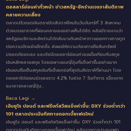
ดอลลาร์อ่อนค่าทั่วหน้า ข่าวสหรัฐ-อิหร่านเจรจาสันติภาพ
คลายความเสี่ยง
ตลาดปริวรรตเงินตราเปิดสัปดาห์ใหม่ในวันจันทร์ที่ 3 สิงหาคม
ด้วยบรรยากาศที่ผ่อนคลายลงอย่างเห็นได้ชัด หลังมีรายงานว่า
สหรัฐอเมริกาและอิหร่านได้กลับมาเดินหน้าหาทางออกทางการทูต
ต่อความขัดแย้งอีกครั้ง ส่งผลให้ความต้องการถือสินทรัพย์
ปลอดภัยลดลง และดัชนีดอลลาร์อ่อนค่าลงเมื่อเทียบกับสกุล
เงินหลักหลายสกุล โดยเฉพาะเยนญี่ปุ่นที่แข็งค่าขึ้นอย่างมาก
เงินเยนถือเป็นสกุลเงินที่แข็งแกร่งที่สุดในสัปดาห์ที่ผ่านมา โดย
ดอลลาร์ต่อเยนร่วงลงราว 4.2% ในช่วง 7 วันทำการ เนื่องจาก
ธนาคารกลางญี่ปุ่น…
Baca Lagi →
เงินยูโร ปอนด์ และฟรังก์สวิสแข็งค่าขึ้น: DXY ร่วงต่ำกว่า
101 ตลาดประเมินทิศทางดอกเบี้ยเฟดใหม่
เงินยูโร ปอนด์ และฟรังก์สวิสแข็งค่าขึ้น: DXY ร่วงต่ำกว่า 101
ตลาดประเมินทิศทางดอกเบี้ยเฟดใหม่ หลังจากการประชุมเฟด