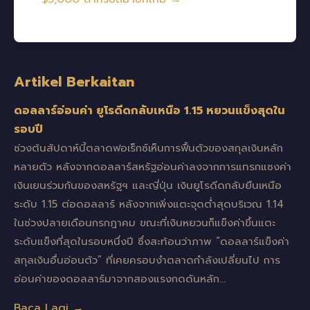
Artikel Berkaitan
ดอลลาร์อ่อนค่า ยูโรดีดกลับเหนือ 1.15 หยวนแข็งสุดใน
รอบปี
ช่วงต้นสัปดาห์นี้ตลาดฟอเร็กซ์เห็นการฟื้นตัวของสกุลเงินหลัก
หลายตัว หลังจากดอลลาร์สหรัฐอ่อนค่าลงจากการแทรกแซงค่า
เงินเยนร่วมกันของสหรัฐฯ และญี่ปุ่น เงินยูโรดีดกลับยืนเหนือ
ระดับ 1.15 ต่อดอลลาร์ หลังจากเพิ่งแตะจุดต่ำสุดบริเวณ 1.14
ในช่วงปลายเดือนกรกฎาคม ขณะที่เงินหยวนก็แข็งค่าขึ้นแตะ
ระดับแข็งที่สุดในรอบหนึ่งปี ซึ่งสะท้อนว่าภาพ “ดอลลาร์แข็งค่า
สกุลเงินอื่นอ่อนตัว” ที่เคยครอบงำตลาดกำลังเปลี่ยนไป การ
อ่อนค่าของดอลลาร์มาจากสองแรงกดดันหลัก…
Baca Lagi →