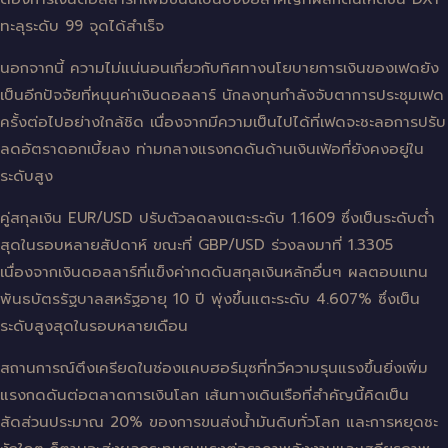
ทะลุระดับ 99 จุดได้สำเร็จ
นอกจากนี้ ความไม่แน่นอนเกี่ยวกับทิศทางนโยบายการเงินของเฟดยัง
เป็นอีกปัจจัยที่หนุนค่าเงินดอลลาร์ นักลงทุนกำลังจับตาการประชุมเฟด
ครั้งต่อไปอย่างใกล้ชิด เนื่องจากมีความเป็นไปได้ที่เฟดจะชะลอการปรับ
ลดอัตราดอกเบี้ยลง ท่ามกลางแรงกดดันด้านเงินเฟ้อที่ยังคงอยู่ใน
ระดับสูง
คู่สกุลเงิน EUR/USD ปรับตัวลดลงแตะระดับ 1.1609 ซึ่งเป็นระดับต่ำ
สุดในรอบหลายสัปดาห์ ขณะที่ GBP/USD ร่วงลงมาที่ 1.3305
เนื่องจากเงินดอลลาร์ที่แข็งค่ากดดันสกุลเงินหลักอื่นๆ ผลตอบแทน
พันธบัตรรัฐบาลสหรัฐอายุ 10 ปี พุ่งขึ้นแตะระดับ 4.607% ซึ่งเป็น
ระดับสูงสุดในรอบหลายเดือน
สถานการณ์ตึงเครียดในช่องแคบฮอร์มุซที่ทวีความรุนแรงขึ้นยิ่งเพิ่ม
แรงกดดันต่อตลาดการเงินโลก เส้นทางเดินเรือที่สำคัญนี้คิดเป็น
สัดส่วนประมาณ 20% ของการขนส่งน้ำมันดิบทั่วโลก และการหยุดชะ