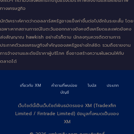
งักใดๆ ก็ตามจะส่งผลกระทบรุนแรงต่อราคาพลังงานและเสถียรภาพ
ทางเศรษฐกิจ
นักวิเคราะห์คาดว่าดอลลาร์สหรัฐอาจแข็งค่าขึ้นต่อไปอีกในระยะสั้น โดย
เฉพาะหากสถานการณ์ในตะวันออกกลางยังคงตึงเครียดและเฟดยังคง
ส่งสัญญาณ hawkish อย่างไรก็ตาม นักลงทุนควรติดตามการ
ประกาศตัวเลขเศรษฐกิจสำคัญของสหรัฐอย่างใกล้ชิด รวมถึงรายงาน
การจ้างงานและดัชนีราคาผู้บริโภค ซึ่งอาจสร้างความผันผวนให้กับ
ตลาดได้
เกี่ยวกับ XM
คำถามที่พบบ่อย
โบนัส
ประเภท
บัญชี
เว็บไซต์นี้เป็นเว็บไซต์พันธมิตรของ XM (Tradexfin
Limited / Fintrade Limited) ข้อมูลทั้งหมดเป็นของ
XM