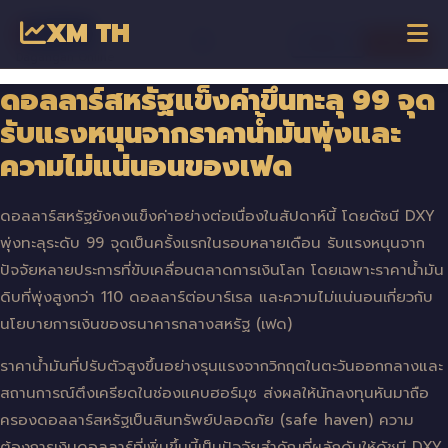
XM TH
☰
เข้าสู่ระบบ
เริ่มเทรด
Dagangan Online
ดอลลาร์สหรัฐแข็งค่าขึ้นทะลุ 99 จุด
รับแรงหนุนจากราคาน้ำมันพุ่งและ
ความไม่แน่นอนของเฟด
ดอลลาร์สหรัฐยังคงแข็งค่าอย่างต่อเนื่องในสัปดาห์นี้ โดยดัชนี DXY
พุ่งทะลุระดับ 99 จุดเป็นครั้งแรกในรอบหลายเดือน รับแรงหนุนจาก
ปัจจัยหลายประการที่ขับเคลื่อนตลาดการเงินโลก โดยเฉพาะราคาน้ำมัน
ดิบที่พุ่งสูงกว่า 110 ดอลลาร์ต่อบาร์เรล และความไม่แน่นอนเกี่ยวกับ
นโยบายการเงินของธนาคารกลางสหรัฐ (เฟด)
ราคาน้ำมันที่ปรับตัวสูงขึ้นอย่างรุนแรงจากวิกฤตในตะวันออกกลางและ
สถานการณ์ตึงเครียดในช่องแคบฮอร์มุซ ส่งผลให้นักลงทุนหันมาถือ
ครองดอลลาร์สหรัฐเป็นสินทรัพย์ปลอดภัย (safe haven) ความ
ต้องการเงินดอลลาร์ที่เพิ่มขึ้นนี้เป็นปัจจัยสำคัญที่ผลักดันให้ดัชนี DXY