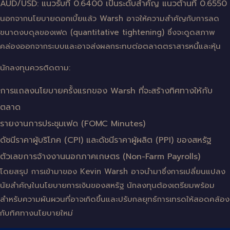
AUD/USD: แนวรับที่ 0.6400 เป็นระดับสำคัญ แนวต้านที่ 0.6550
นอกจากนโยบายดอกเบี้ยแล้ว Warsh อาจให้ความสำคัญกับการลด
ขนาดงบดุลของเฟด (quantitative tightening) ซึ่งจะดูดสภาพ
คล่องออกจากระบบและอาจส่งผลกระทบต่อตลาดตราสารหนี้และหุ้น
นักลงทุนควรติดตาม:
การแถลงนโยบายครั้งแรกของ Warsh ที่จะสร้างทิศทางให้กับ
ตลาด
รายงานการประชุมเฟด (FOMC Minutes)
ดัชนีราคาผู้บริโภค (CPI) และดัชนีราคาผู้ผลิต (PPI) ของสหรัฐ
ตัวเลขการจ้างงานนอกภาคเกษตร (Non-Farm Payrolls)
โดยสรุป การเข้ามาของ Kevin Warsh อาจนำมาซึ่งการเปลี่ยนแปลง
นัยสำคัญในนโยบายการเงินของสหรัฐ นักลงทุนต้องเตรียมพร้อม
สำหรับความผันผวนที่อาจเกิดขึ้นและปรับกลยุทธ์การเทรดให้สอดคล้อง
กับทิศทางนโยบายใหม่