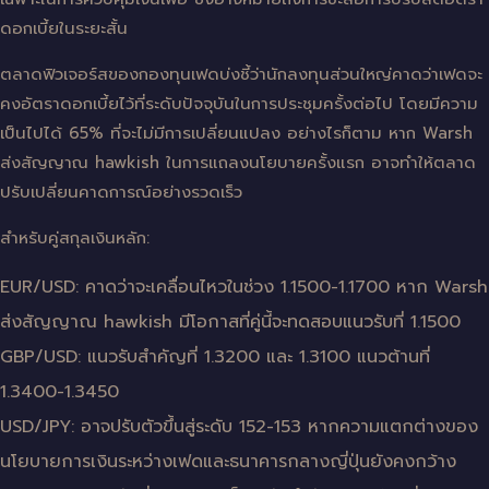
ดอกเบี้ยในระยะสั้น
ตลาดฟิวเจอร์สของกองทุนเฟดบ่งชี้ว่านักลงทุนส่วนใหญ่คาดว่าเฟดจะ
คงอัตราดอกเบี้ยไว้ที่ระดับปัจจุบันในการประชุมครั้งต่อไป โดยมีความ
เป็นไปได้ 65% ที่จะไม่มีการเปลี่ยนแปลง อย่างไรก็ตาม หาก Warsh
ส่งสัญญาณ hawkish ในการแถลงนโยบายครั้งแรก อาจทำให้ตลาด
ปรับเปลี่ยนคาดการณ์อย่างรวดเร็ว
สำหรับคู่สกุลเงินหลัก:
EUR/USD: คาดว่าจะเคลื่อนไหวในช่วง 1.1500-1.1700 หาก Warsh
ส่งสัญญาณ hawkish มีโอกาสที่คู่นี้จะทดสอบแนวรับที่ 1.1500
GBP/USD: แนวรับสำคัญที่ 1.3200 และ 1.3100 แนวต้านที่
1.3400-1.3450
USD/JPY: อาจปรับตัวขึ้นสู่ระดับ 152-153 หากความแตกต่างของ
นโยบายการเงินระหว่างเฟดและธนาคารกลางญี่ปุ่นยังคงกว้าง