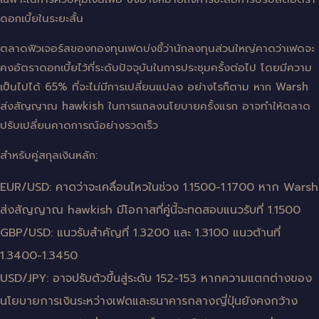
ดอกเบี้ยในระยะสั้น
ตลาดฟิวเจอร์สของกองทุนเฟดบ่งชี้ว่านักลงทุนส่วนใหญ่คาดว่าเฟดจะ
คงอัตราดอกเบี้ยไว้ที่ระดับปัจจุบันในการประชุมครั้งต่อไป โดยมีความ
เป็นไปได้ 65% ที่จะไม่มีการเปลี่ยนแปลง อย่างไรก็ตาม หาก Warsh
ส่งสัญญาณ hawkish ในการแถลงนโยบายครั้งแรก อาจทำให้ตลาด
ปรับเปลี่ยนคาดการณ์อย่างรวดเร็ว
สำหรับคู่สกุลเงินหลัก:
EUR/USD: คาดว่าจะเคลื่อนไหวในช่วง 1.1500-1.1700 หาก Warsh
ส่งสัญญาณ hawkish มีโอกาสที่คู่นี้จะทดสอบแนวรับที่ 1.1500
GBP/USD: แนวรับสำคัญที่ 1.3200 และ 1.3100 แนวต้านที่
1.3400-1.3450
USD/JPY: อาจปรับตัวขึ้นสู่ระดับ 152-153 หากความแตกต่างของ
นโยบายการเงินระหว่างเฟดและธนาคารกลางญี่ปุ่นยังคงกว้าง