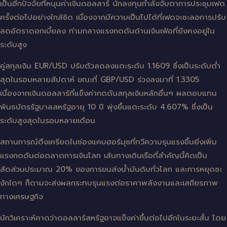
เป็นอีกปัจจัยที่หนุนค่าเงินดอลลาร์ นักลงทุนกำลังจับตาการประชุมเฟด
ครั้งต่อไปอย่างใกล้ชิด เนื่องจากมีความเป็นไปได้ที่เฟดจะชะลอการปรับ
ลดอัตราดอกเบี้ยลง ท่ามกลางแรงกดดันด้านเงินเฟ้อที่ยังคงอยู่ใน
ระดับสูง
คู่สกุลเงิน EUR/USD ปรับตัวลดลงแตะระดับ 1.1609 ซึ่งเป็นระดับต่ำ
สุดในรอบหลายสัปดาห์ ขณะที่ GBP/USD ร่วงลงมาที่ 1.3305
เนื่องจากเงินดอลลาร์ที่แข็งค่ากดดันสกุลเงินหลักอื่นๆ ผลตอบแทน
พันธบัตรรัฐบาลสหรัฐอายุ 10 ปี พุ่งขึ้นแตะระดับ 4.607% ซึ่งเป็น
ระดับสูงสุดในรอบหลายเดือน
สถานการณ์ตึงเครียดในช่องแคบฮอร์มุซที่ทวีความรุนแรงขึ้นยิ่งเพิ่ม
แรงกดดันต่อตลาดการเงินโลก เส้นทางเดินเรือที่สำคัญนี้คิดเป็น
สัดส่วนประมาณ 20% ของการขนส่งน้ำมันดิบทั่วโลก และการหยุดชะ
งักใดๆ ก็ตามจะส่งผลกระทบรุนแรงต่อราคาพลังงานและเสถียรภาพ
ทางเศรษฐกิจ
นักวิเคราะห์คาดว่าดอลลาร์สหรัฐอาจแข็งค่าขึ้นต่อไปอีกในระยะสั้น โดย