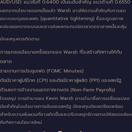
AUD/USD: แนวรับที่ 0.6400 เป็นระดับสำคัญ แนวต้านที่ 0.6550
นอกจากนโยบายดอกเบี้ยแล้ว Warsh อาจให้ความสำคัญกับการลด
ขนาดงบดุลของเฟด (quantitative tightening) ซึ่งจะดูดสภาพ
คล่องออกจากระบบและอาจส่งผลกระทบต่อตลาดตราสารหนี้และหุ้น
นักลงทุนควรติดตาม:
การแถลงนโยบายครั้งแรกของ Warsh ที่จะสร้างทิศทางให้กับ
ตลาด
รายงานการประชุมเฟด (FOMC Minutes)
ดัชนีราคาผู้บริโภค (CPI) และดัชนีราคาผู้ผลิต (PPI) ของสหรัฐ
ตัวเลขการจ้างงานนอกภาคเกษตร (Non-Farm Payrolls)
โดยสรุป การเข้ามาของ Kevin Warsh อาจนำมาซึ่งการเปลี่ยนแปลง
นัยสำคัญในนโยบายการเงินของสหรัฐ นักลงทุนต้องเตรียมพร้อม
สำหรับความผันผวนที่อาจเกิดขึ้นและปรับกลยุทธ์การเทรดให้สอดคล้อง
กับทิศทางนโยบายใหม่