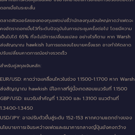
ดอกเบี้ยในระยะสั้น
ตลาดฟิวเจอร์สของกองทุนเฟดบ่งชี้ว่านักลงทุนส่วนใหญ่คาดว่าเฟดจะ
คงอัตราดอกเบี้ยไว้ที่ระดับปัจจุบันในการประชุมครั้งต่อไป โดยมีความ
เป็นไปได้ 65% ที่จะไม่มีการเปลี่ยนแปลง อย่างไรก็ตาม หาก Warsh
ส่งสัญญาณ hawkish ในการแถลงนโยบายครั้งแรก อาจทำให้ตลาด
ปรับเปลี่ยนคาดการณ์อย่างรวดเร็ว
สำหรับคู่สกุลเงินหลัก:
EUR/USD: คาดว่าจะเคลื่อนไหวในช่วง 1.1500-1.1700 หาก Warsh
ส่งสัญญาณ hawkish มีโอกาสที่คู่นี้จะทดสอบแนวรับที่ 1.1500
GBP/USD: แนวรับสำคัญที่ 1.3200 และ 1.3100 แนวต้านที่
1.3400-1.3450
USD/JPY: อาจปรับตัวขึ้นสู่ระดับ 152-153 หากความแตกต่างของ
นโยบายการเงินระหว่างเฟดและธนาคารกลางญี่ปุ่นยังคงกว้าง