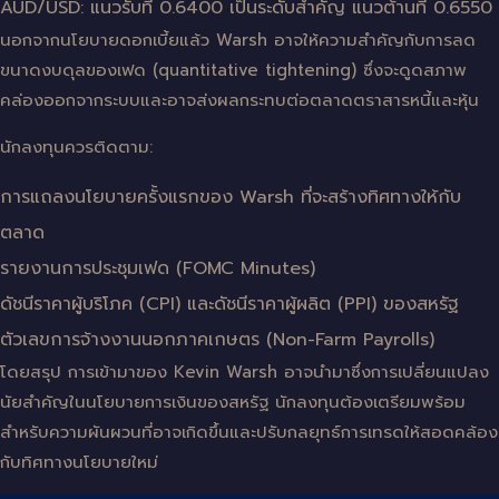
AUD/USD: แนวรับที่ 0.6400 เป็นระดับสำคัญ แนวต้านที่ 0.6550
นอกจากนโยบายดอกเบี้ยแล้ว Warsh อาจให้ความสำคัญกับการลด
ขนาดงบดุลของเฟด (quantitative tightening) ซึ่งจะดูดสภาพ
คล่องออกจากระบบและอาจส่งผลกระทบต่อตลาดตราสารหนี้และหุ้น
นักลงทุนควรติดตาม:
การแถลงนโยบายครั้งแรกของ Warsh ที่จะสร้างทิศทางให้กับ
ตลาด
รายงานการประชุมเฟด (FOMC Minutes)
ดัชนีราคาผู้บริโภค (CPI) และดัชนีราคาผู้ผลิต (PPI) ของสหรัฐ
ตัวเลขการจ้างงานนอกภาคเกษตร (Non-Farm Payrolls)
โดยสรุป การเข้ามาของ Kevin Warsh อาจนำมาซึ่งการเปลี่ยนแปลง
นัยสำคัญในนโยบายการเงินของสหรัฐ นักลงทุนต้องเตรียมพร้อม
สำหรับความผันผวนที่อาจเกิดขึ้นและปรับกลยุทธ์การเทรดให้สอดคล้อง
กับทิศทางนโยบายใหม่