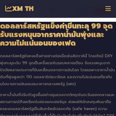
XM TH
☰
เข้าสู่ระบบ
เริ่มเทรด
Dagangan Online
ดอลลาร์สหรัฐแข็งค่าขึ้นทะลุ 99 จุด
รับแรงหนุนจากราคาน้ำมันพุ่งและ
ความไม่แน่นอนของเฟด
ดอลลาร์สหรัฐยังคงแข็งค่าอย่างต่อเนื่องในสัปดาห์นี้ โดยดัชนี DXY
พุ่งทะลุระดับ 99 จุดเป็นครั้งแรกในรอบหลายเดือน รับแรงหนุนจาก
ปัจจัยหลายประการที่ขับเคลื่อนตลาดการเงินโลก โดยเฉพาะราคาน้ำมัน
ดิบที่พุ่งสูงกว่า 110 ดอลลาร์ต่อบาร์เรล และความไม่แน่นอนเกี่ยวกับ
นโยบายการเงินของธนาคารกลางสหรัฐ (เฟด)
ราคาน้ำมันที่ปรับตัวสูงขึ้นอย่างรุนแรงจากวิกฤตในตะวันออกกลางและ
สถานการณ์ตึงเครียดในช่องแคบฮอร์มุซ ส่งผลให้นักลงทุนหันมาถือ
ครองดอลลาร์สหรัฐเป็นสินทรัพย์ปลอดภัย (safe haven) ความ
ต้องการเงินดอลลาร์ที่เพิ่มขึ้นนี้เป็นปัจจัยสำคัญที่ผลักดันให้ดัชนี DXY