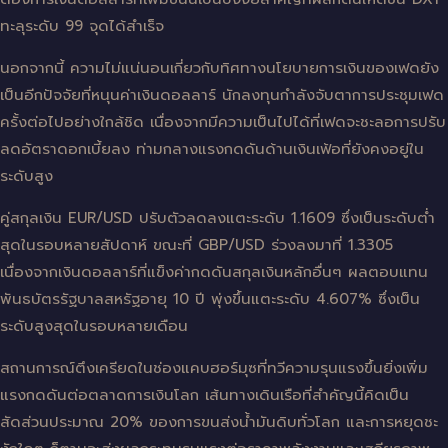
ทะลุระดับ 99 จุดได้สำเร็จ
นอกจากนี้ ความไม่แน่นอนเกี่ยวกับทิศทางนโยบายการเงินของเฟดยัง
เป็นอีกปัจจัยที่หนุนค่าเงินดอลลาร์ นักลงทุนกำลังจับตาการประชุมเฟด
ครั้งต่อไปอย่างใกล้ชิด เนื่องจากมีความเป็นไปได้ที่เฟดจะชะลอการปรับ
ลดอัตราดอกเบี้ยลง ท่ามกลางแรงกดดันด้านเงินเฟ้อที่ยังคงอยู่ใน
ระดับสูง
คู่สกุลเงิน EUR/USD ปรับตัวลดลงแตะระดับ 1.1609 ซึ่งเป็นระดับต่ำ
สุดในรอบหลายสัปดาห์ ขณะที่ GBP/USD ร่วงลงมาที่ 1.3305
เนื่องจากเงินดอลลาร์ที่แข็งค่ากดดันสกุลเงินหลักอื่นๆ ผลตอบแทน
พันธบัตรรัฐบาลสหรัฐอายุ 10 ปี พุ่งขึ้นแตะระดับ 4.607% ซึ่งเป็น
ระดับสูงสุดในรอบหลายเดือน
สถานการณ์ตึงเครียดในช่องแคบฮอร์มุซที่ทวีความรุนแรงขึ้นยิ่งเพิ่ม
แรงกดดันต่อตลาดการเงินโลก เส้นทางเดินเรือที่สำคัญนี้คิดเป็น
สัดส่วนประมาณ 20% ของการขนส่งน้ำมันดิบทั่วโลก และการหยุดชะ