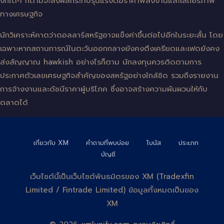
งักใดๆ ก็ตามจะส่งผลกระทบรุนแรงต่อราคาพลังงานและเสถียรภาพ
ทางเศรษฐกิจ
นักวิเคราะห์คาดว่าดอลลาร์สหรัฐอาจแข็งค่าขึ้นต่อไปอีกในระยะสั้น โดย
เฉพาะหากสถานการณ์ในตะวันออกกลางยังคงตึงเครียดและเฟดยังคง
ส่งสัญญาณ hawkish อย่างไรก็ตาม นักลงทุนควรติดตามการ
ประกาศตัวเลขเศรษฐกิจสำคัญของสหรัฐอย่างใกล้ชิด รวมถึงรายงาน
การจ้างงานและดัชนีราคาผู้บริโภค ซึ่งอาจสร้างความผันผวนให้กับ
ตลาดได้
เกี่ยวกับ XM
คำถามที่พบบ่อย
โบนัส
ประเภท
บัญชี
เว็บไซต์นี้เป็นเว็บไซต์พันธมิตรของ XM (Tradexfin
Limited / Fintrade Limited) ข้อมูลทั้งหมดเป็นของ
XM