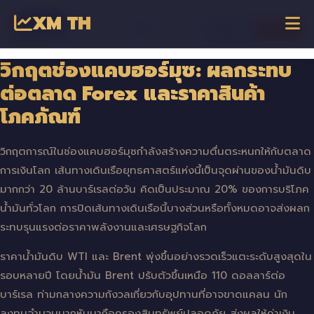
XM TH
☰
เข้าสู่ระบบ
เริ่มเทรด
Dagangan Online
วิกฤตช่องแคบฮอร์มุซ: ผลกระทบ
ต่อตลาด Forex และราคาสินค้า
โภคภัณฑ์
วิกฤตการณ์ในช่องแคบฮอร์มุซกำลังสร้างความตื่นตระหนกให้กับตลาด
การเงินโลก เส้นทางเดินเรือยุทธศาสตร์แห่งนี้เป็นจุดผ่านของน้ำมันดิบ
มากกว่า 20 ล้านบาร์เรลต่อวัน คิดเป็นประมาณ 20% ของการบริโภค
น้ำมันทั่วโลก การปิดเส้นทางเดินเรือนี้บางส่วนหรือทั้งหมดอาจส่งผลก
ระทบรุนแรงต่อราคาพลังงานและเศรษฐกิจโลก
ราคาน้ำมันดิบ WTI และ Brent พุ่งขึ้นอย่างรวดเร็วแตะระดับสูงสุดใน
รอบหลายปี โดยน้ำมัน Brent ปรับตัวขึ้นเหนือ 110 ดอลลาร์ต่อ
บาร์เรล ท่ามกลางความกังวลเกี่ยวกับอุปทานที่อาจขาดแคลน นัก
ลงทุนจำนวนมากหันมาถือครองสินทรัพย์ปลอดภัย ส่งผลให้ค่าเงิน