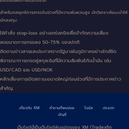
และเงินเฟ้อภายในประเทศ
สำหรับกลยุทธ์การเทรดในช่วงที่มีความผันผวนสูง นักวิเคราะห์แนะนำให้
นักลงทุน:
ใช้คำสั่ง stop-loss อย่างเคร่งครัดเพื่อจำกัดความเสี่ยง
ลดขนาดการเทรดลง 50-75% ของปกติ
ติดตามข่าวสารและประกาศจากรัฐบาลในภูมิภาคอย่างใกล้ชิด
พิจารณาการเทรดคู่สกุลเงินที่มีความสัมพันธ์กับน้ำมัน เช่น
USD/CAD และ USD/NOK
หลีกเลี่ยงการเปิดสถานะขนาดใหญ่ก่อนช่วงที่มีการประกาศข่าว
สำคัญ
เกี่ยวกับ XM
คำถามที่พบบ่อย
โบนัส
ประเภท
บัญชี
เว็บไซต์นี้เป็นเว็บไซต์พันธมิตรของ XM (Tradexfin