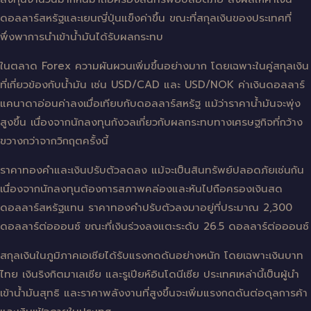
ดอลลาร์สหรัฐและเยนญี่ปุ่นแข็งค่าขึ้น ขณะที่สกุลเงินของประเทศที่
พึ่งพาการนำเข้าน้ำมันได้รับผลกระทบ
ในตลาด Forex ความผันผวนเพิ่มขึ้นอย่างมาก โดยเฉพาะในคู่สกุลเงิน
ที่เกี่ยวข้องกับน้ำมัน เช่น USD/CAD และ USD/NOK ค่าเงินดอลลาร์
แคนาดาอ่อนค่าลงเมื่อเทียบกับดอลลาร์สหรัฐ แม้ว่าราคาน้ำมันจะพุ่ง
สูงขึ้น เนื่องจากนักลงทุนกังวลเกี่ยวกับผลกระทบทางเศรษฐกิจที่กว้าง
ขวางกว่าจากวิกฤตครั้งนี้
ราคาทองคำและเงินปรับตัวลดลง แม้จะเป็นสินทรัพย์ปลอดภัยเช่นกัน
เนื่องจากนักลงทุนต้องการสภาพคล่องและหันไปถือครองเงินสด
ดอลลาร์สหรัฐแทน ราคาทองคำปรับตัวลงมาอยู่ที่ประมาณ 2,300
ดอลลาร์ต่อออนซ์ ขณะที่เงินร่วงลงแตะระดับ 26.5 ดอลลาร์ต่อออนซ์
สกุลเงินในภูมิภาคเอเชียได้รับแรงกดดันอย่างหนัก โดยเฉพาะเงินบาท
ไทย เงินริงกิตมาเลเซีย และรูเปียห์อินโดนีเซีย ประเทศเหล่านี้เป็นผู้นำ
เข้าน้ำมันสุทธิ และราคาพลังงานที่สูงขึ้นจะเพิ่มแรงกดดันต่อดุลการค้า