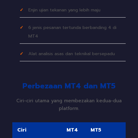
Enjin ujian tekanan yang lebih maju
6 jenis pesanan tertunda berbanding 4 di
MT4
Alat analisis asas dan teknikal bersepadu
Perbezaan MT4 dan MT5
Ciri-ciri utama yang membezakan kedua-dua
platform.
Ciri
MT4
MT5