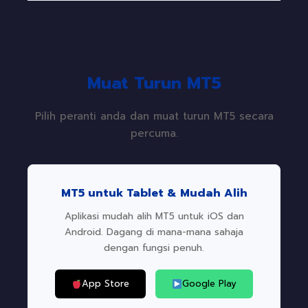
Muat Turun MT5
Pilih peranti anda dan muat turun MT5 secara
percuma.
MT5 untuk Tablet & Mudah Alih
Aplikasi mudah alih MT5 untuk iOS dan
Android. Dagang di mana-mana sahaja
dengan fungsi penuh.
App Store
Google Play