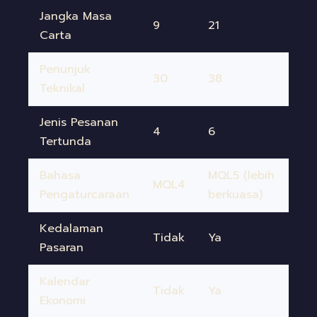
Jangka Masa
9
21
Carta
Penunjuk
30
38
Teknikal
Jenis Pesanan
4
6
Tertunda
Bahasa
MQL5 (lebih
MQL4
Pengaturcaraan
berkuasa)
Kedalaman
Tidak
Ya
Pasaran
Kalendar
Tidak
Ya
Ekonomi