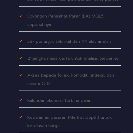
Sokongan Penasihat Pakar (EA) MQL5
sepenuhnya
38+ penunjuk teknikal dan 44 alat analisis
21 jangka masa carta untuk analisis terperinci
Akses kepada forex, komoditi, indeks, dan
saham CFD
Kalendar ekonomi terbina dalam
Kedalaman pasaran (Market Depth) untuk
ketelusan harga