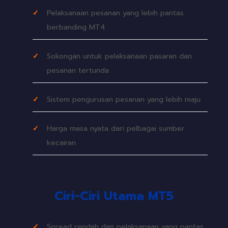
Pelaksanaan pesanan yang lebih pantas
berbanding MT4
Sokongan untuk pelaksanaan pasaran dan
pesanan tertunda
Sistem pengurusan pesanan yang lebih maju
Harga masa nyata dari pelbagai sumber
kecairan
Ciri-Ciri Utama MT5
Spread rendah dan pelaksanaan yang pantas