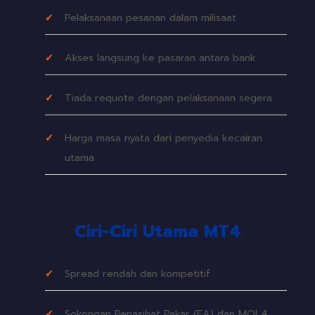
Pelaksanaan pesanan dalam milisaat
Akses langsung ke pasaran antara bank
Tiada requote dengan pelaksanaan segera
Harga masa nyata dari penyedia kecairan
utama
Ciri-Ciri Utama MT4
Spread rendah dan kompetitif
Sokongan Penasihat Pakar (EA) dan MQL4