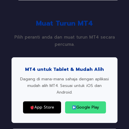
Muat Turun MT4
Pilih peranti anda dan muat turun MT4 secara
percuma.
MT4 untuk Tablet & Mudah Alih
Dagang di mana-mana sahaja dengan aplikasi
mudah alih MT4. Sesuai untuk iOS dan
Android.
App Store
Google Play