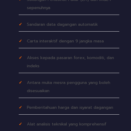
sepenuhnya
Sandaran data dagangan automatik
Carta interaktif dengan 9 jangka masa
Akses kepada pasaran forex, komoditi, dan
indeks
Antara muka mesra pengguna yang boleh
disesuaikan
Pemberitahuan harga dan isyarat dagangan
Alat analisis teknikal yang komprehensif