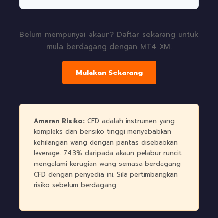
Belum mempunyai akaun? Daftar sekarang untuk
mula berdagang dengan MT4 XM.
Mulakan Sekarang
Amaran Risiko:
CFD adalah instrumen yang
kompleks dan berisiko tinggi menyebabkan
kehilangan wang dengan pantas disebabkan
leverage. 74.3% daripada akaun pelabur runcit
mengalami kerugian wang semasa berdagang
CFD dengan penyedia ini. Sila pertimbangkan
risiko sebelum berdagang.