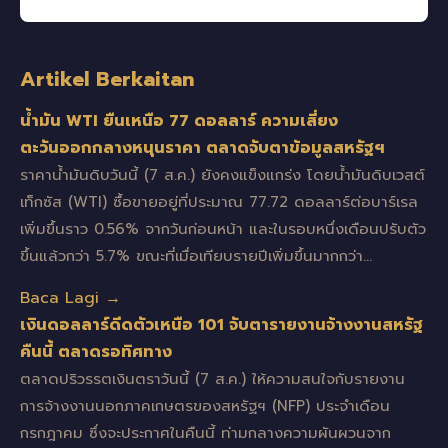
Artikel Berkaitan
น้ำมัน WTI ยืนเหนือ 77 ดอลลาร์ ความเสี่ยง
ตะวันออกกลางหนุนราคา ตลาดจับตาข้อมูลสหรัฐฯ
ราคาน้ำมันดิบวันนี้ (7 ส.ค.) ยังคงแข็งแกร่ง โดยน้ำมันดิบเวสต์
เท็กซัส (WTI) ซื้อขายอยู่ที่ประมาณ 77.72 ดอลลาร์ต่อบาร์เรล
เพิ่มขึ้นราว 0.56% จากวันก่อนหน้า และในรอบหนึ่งเดือนปรับตัว
ขึ้นแล้วกว่า 5.7% ขณะที่เมื่อเทียบรายปีเพิ่มขึ้นมากกว่า…
Baca Lagi →
เงินดอลลาร์ดีดตัวเหนือ 101 จับตารายงานจ้างงานสหรัฐ
คืนนี้ ตลาดรอทิศทาง
ตลาดปริวรรตเงินตราวันนี้ (7 ส.ค.) ให้ความสนใจกับรายงาน
การจ้างงานนอกภาคเกษตรของสหรัฐฯ (NFP) ประจำเดือน
กรกฎาคม ซึ่งจะประกาศในคืนนี้ ท่ามกลางความผันผวนจาก