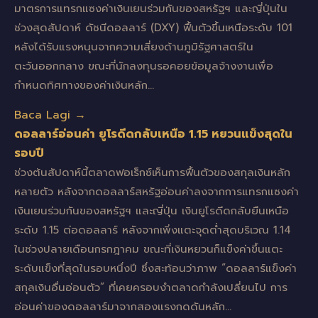
มาตรการแทรกแซงค่าเงินเยนร่วมกันของสหรัฐฯ และญี่ปุ่นใน
ช่วงสุดสัปดาห์ ดัชนีดอลลาร์ (DXY) ฟื้นตัวขึ้นเหนือระดับ 101
หลังได้รับแรงหนุนจากความเสี่ยงด้านภูมิรัฐศาสตร์ใน
ตะวันออกกลาง ขณะที่นักลงทุนรอคอยข้อมูลจ้างงานเพื่อ
กำหนดทิศทางของค่าเงินหลัก…
Baca Lagi →
ดอลลาร์อ่อนค่า ยูโรดีดกลับเหนือ 1.15 หยวนแข็งสุดใน
รอบปี
ช่วงต้นสัปดาห์นี้ตลาดฟอเร็กซ์เห็นการฟื้นตัวของสกุลเงินหลัก
หลายตัว หลังจากดอลลาร์สหรัฐอ่อนค่าลงจากการแทรกแซงค่า
เงินเยนร่วมกันของสหรัฐฯ และญี่ปุ่น เงินยูโรดีดกลับยืนเหนือ
ระดับ 1.15 ต่อดอลลาร์ หลังจากเพิ่งแตะจุดต่ำสุดบริเวณ 1.14
ในช่วงปลายเดือนกรกฎาคม ขณะที่เงินหยวนก็แข็งค่าขึ้นแตะ
ระดับแข็งที่สุดในรอบหนึ่งปี ซึ่งสะท้อนว่าภาพ “ดอลลาร์แข็งค่า
สกุลเงินอื่นอ่อนตัว” ที่เคยครอบงำตลาดกำลังเปลี่ยนไป การ
อ่อนค่าของดอลลาร์มาจากสองแรงกดดันหลัก…