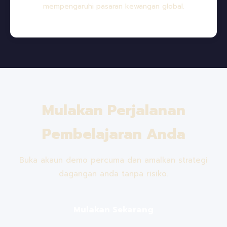
mempengaruhi pasaran kewangan global.
Mulakan Perjalanan
Pembelajaran Anda
Buka akaun demo percuma dan amalkan strategi
dagangan anda tanpa risiko.
Mulakan Sekarang