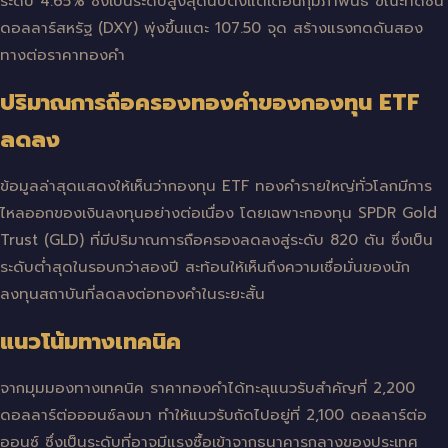
ระดับ 4.65% ซึ่งเป็นระดับสูงสุดนับตั้งแต่เดือนกุมภาพันธ์ ขณะที่ดัชนี
ดอลลาร์สหรัฐ (DXY) พุ่งขึ้นแตะ 107.50 จุด สร้างแรงกดดันสอง
ทางต่อราคาทองคำ
ปริมาณการถือครองทองคำของกองทุน ETF
ลดลง
ข้อมูลล่าสุดแสดงให้เห็นว่ากองทุน ETF ทองคำรายใหญ่ทั่วโลกมีการ
ไหลออกของเงินลงทุนอย่างต่อเนื่อง โดยเฉพาะกองทุน SPDR Gold
Trust (GLD) ที่มีปริมาณการถือครองลดลงสู่ระดับ 820 ตัน ซึ่งเป็น
ระดับต่ำสุดในรอบกว่าสองปี สะท้อนให้เห็นถึงความเชื่อมั่นของนัก
ลงทุนสถาบันที่ลดลงต่อทองคำในระยะสั้น
แนวโน้มทางเทคนิค
จากมุมมองทางเทคนิค ราคาทองคำได้ทะลุแนวรับสำคัญที่ 2,200
ดอลลาร์ต่อออนซ์ลงมา ทำให้แนวรับถัดไปอยู่ที่ 2,100 ดอลลาร์ต่อ
ออนซ์ ซึ่งเป็นระดับที่อาจมีแรงซื้อเข้าจากธนาคารกลางของประเทศ