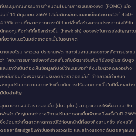
ที่ประชุมคณะกรรมการกำหนดนโยบายการเงินของเฟด (FOMC) เมื่อ
วันที่ 14 มิถุนายน 2569 ได้มีมติคงอัตราดอกเบี้ยนโยบายไว้ที่ 4.50-
4.75% ตามที่ตลาดคาดการณ์ไว้ แต่สิ่งที่สร้างความประหลาดใจให้กับ
นักลงทุนคือท่าทีที่แข็งกร้าวขึ้น (hawkish) ของเฟดในการส่งสัญญาณ
เกี่ยวกับแนวโน้มอัตราดอกเบี้ยในอนาคต
นายเจอโรม พาวเวล ประธานเฟด กล่าวในงานแถลงข่าวหลังการประชุม
ว่า “คณะกรรมการยังคงกังวลเกี่ยวกับอัตราเงินเฟ้อที่ยังอยู่ในระดับสูง
และเราจำเป็นต้องเห็นข้อมูลที่บ่งชี้ว่าเงินเฟ้อกำลังปรับตัวลดลงอย่าง
ยั่งยืนก่อนที่จะพิจารณาปรับลดอัตราดอกเบี้ย” คำกล่าวนี้ทำให้นัก
ลงทุนปรับลดความคาดหวังเกี่ยวกับการปรับลดดอกเบี้ยในปีนี้ลงอย่าง
มีนัยสำคัญ
จุดคาดการณ์อัตราดอกเบี้ย (dot plot) ล่าสุดแสดงให้เห็นว่าสมาชิก
เฟดส่วนใหญ่มองว่าอาจมีการปรับลดดอกเบี้ยเพียงหนึ่งครั้งในปี 2569
ซึ่งน้อยกว่าที่ตลาดคาดการณ์ไว้ก่อนหน้านี้ที่สองถึงสามครั้ง ส่งผลให้
ดอลลาร์สหรัฐแข็งค่าขึ้นอย่างรวดเร็ว และสร้างแรงกดดันต่อสกุลเงิน