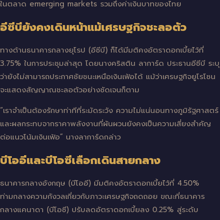
ในตลาด emerging markets รวมถึงค่าเงินบาทของไทย
อีซีบียังคงเดินหน้าแม้เศรษฐกิจชะลอตัว
ทางด้านธนาคารกลางยุโรป (อีซีบี) ก็ได้มีมติคงอัตราดอกเบี้ยไว้ที่
3.75% ในการประชุมล่าสุด โดยนางคริสติน ลาการ์ด ประธานอีซีบี ระบุ
ว่ายังไม่สามารถประกาศชัยชนะเหนือเงินเฟ้อได้ แม้ว่าเศรษฐกิจยูโรโซน
จะแสดงสัญญาณชะลอตัวอย่างชัดเจนก็ตาม
“เราจำเป็นต้องรักษาท่าทีที่ระมัดระวัง ความไม่แน่นอนทางภูมิรัฐศาสตร์
และผลกระทบจากราคาพลังงานที่ผันผวนยังคงเป็นความเสี่ยงสำคัญ
ต่อแนวโน้มเงินเฟ้อ” นางลาการ์ดกล่าว
บีโออีและบีโอซีเลือกเดินสายกลาง
ธนาคารกลางอังกฤษ (บีโออี) มีมติคงอัตราดอกเบี้ยไว้ที่ 4.50%
ท่ามกลางความกังวลเกี่ยวกับภาวะเศรษฐกิจถดถอย ขณะที่ธนาคาร
กลางแคนาดา (บีโอซี) ปรับลดอัตราดอกเบี้ยลง 0.25% สู่ระดับ