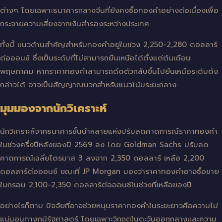
ต่างๆ โดยเฉพาะธนาคารกลางจีนที่ยังคงซื้อทองคำอย่างต่อเนื่องเพื่อ
กระจายความเสี่ยงจากเงินสำรองระหว่างประเทศ
ทั้งนี้ แนวต้านสำคัญสำหรับทองคำอยู่ในช่วง 2,250-2,280 ดอลลาร์
ต่อออนซ์ ซึ่งเป็นระดับที่ไม่สามารถยืนเหนือได้ตั้งแต่ต้นเดือน
พฤษภาคม หากราคาทองคำสามารถดีดตัวกลับขึ้นไปยืนเหนือระดับดัง
กล่าวได้ อาจเป็นสัญญาณบวกสำหรับแนวโน้มระยะกลาง
มุมมองจากนักวิเคราะห์
นักวิเคราะห์จากธนาคารชั้นนำหลายแห่งปรับลดคาดการณ์ราคาทองคำ
ในช่วงครึ่งปีหลังของปี 2569 ลง โดย Goldman Sachs ปรับลด
คาดการณ์เฉลี่ยไตรมาส 3 ลงจาก 2,350 ดอลลาร์ เหลือ 2,200
ดอลลาร์ต่อออนซ์ ขณะที่ JP Morgan มองว่าราคาทองคำอาจซื้อขาย
ในกรอบ 2,100-2,350 ดอลลาร์ต่อออนซ์ในช่วงที่เหลือของปี
อย่างไรก็ตาม ปัจจัยที่อาจช่วยหนุนราคาทองคำในระยะยาวคือความไม่
แน่นอนทางภูมิรัฐศาสตร์ โดยเฉพาะวิกฤตในตะวันออกกลางและความ