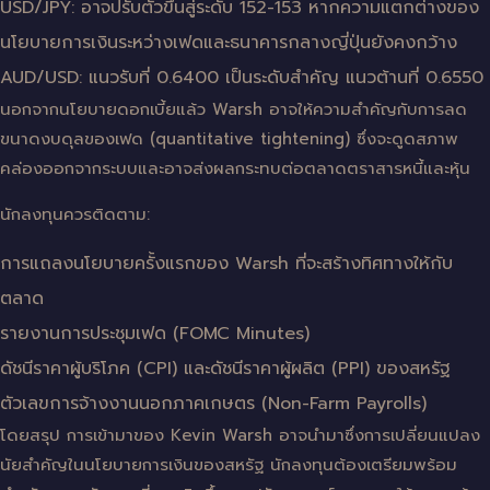
USD/JPY: อาจปรับตัวขึ้นสู่ระดับ 152-153 หากความแตกต่างของ
นโยบายการเงินระหว่างเฟดและธนาคารกลางญี่ปุ่นยังคงกว้าง
AUD/USD: แนวรับที่ 0.6400 เป็นระดับสำคัญ แนวต้านที่ 0.6550
นอกจากนโยบายดอกเบี้ยแล้ว Warsh อาจให้ความสำคัญกับการลด
ขนาดงบดุลของเฟด (quantitative tightening) ซึ่งจะดูดสภาพ
คล่องออกจากระบบและอาจส่งผลกระทบต่อตลาดตราสารหนี้และหุ้น
นักลงทุนควรติดตาม:
การแถลงนโยบายครั้งแรกของ Warsh ที่จะสร้างทิศทางให้กับ
ตลาด
รายงานการประชุมเฟด (FOMC Minutes)
ดัชนีราคาผู้บริโภค (CPI) และดัชนีราคาผู้ผลิต (PPI) ของสหรัฐ
ตัวเลขการจ้างงานนอกภาคเกษตร (Non-Farm Payrolls)
โดยสรุป การเข้ามาของ Kevin Warsh อาจนำมาซึ่งการเปลี่ยนแปลง
นัยสำคัญในนโยบายการเงินของสหรัฐ นักลงทุนต้องเตรียมพร้อม