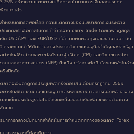
3.75% สร้างความแตกต่างในทิศทางนโยบายการเงินของประเทศ
พัฒนาแล้ว
สำหรับนักเทรดฟอเร็กซ์ ความแตกต่างของนโยบายการเงินระหว่าง
ประเทศสร้างโอกาสในการทำกำไรจาก carry trade โดยเฉพาะคู่สกุล
เงิน USD/JPY และ EUR/USD ที่มีความผันผวนสูงในช่วงที่ผ่านมา นัก
วิเคราะห์แนะนำให้ติดตามการประกาศตัวเลขเศรษฐกิจสำคัญของสหรัฐฯ
อย่างใกล้ชิด โดยเฉพาะดัชนีราคาผู้บริโภค (CPI) และตัวเลขการจ้าง
งานนอกภาคการเกษตร (NFP) ที่จะมีผลต่อการตัดสินใจของเฟดในช่วง
ครึ่งปีหลัง
ตลาดจะจับตาดูการประชุมเฟดครั้งต่อไปในเดือนกรกฎาคม 2569
อย่างใกล้ชิด ขณะที่นักเศรษฐศาสตร์หลายรายคาดการณ์ว่าเฟดอาจคง
ดอกเบี้ยในระดับสูงต่อไปอีกระยะหนึ่งจนกว่าเงินเฟ้อจะชะลอตัวอย่าง
ชัดเจน
ธนาคารกลางมีบทบาทสำคัญในการกำหนดทิศทางของตลาด Forex
ธนาคารกลางที่ต้องติดตาม