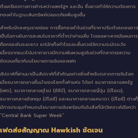
ตึงเครียดทางการค้าระหว่างสหรัฐฯ และจีน ซึ่งอาจทำให้ความต้องการ
ทองคำในฐานะสินทรัพย์ปลอดภัยเพิ่มสูงขึ้น
สำหรับนักลงทุนรายย่อย การซื้อทองคำในช่วงที่ราคาปรับตัวลดลงอาจ
เป็นโอกาสในการสะสมในราคาที่ต่ำกว่าค่าเฉลี่ย โดยเฉพาะหากมีแผนการ
ถือครองในระยะยาว แต่นักเก็งกำไรระยะสั้นควรใช้ความระมัดระวัง
เนื่องจากแนวโน้มราคาอาจมีความผันผวนสูงในช่วงที่ตลาดรอความ
ชัดเจนเกี่ยวกับนโยบายการเงินของเฟด
สัปดาห์ที่ผ่านมาเป็นสัปดาห์ที่สำคัญอย่างยิ่งสำหรับตลาดการเงินโลก
เมื่อธนาคารกลางชั้นนำของโลกทั้งห้าแห่ง ได้แก่ ธนาคารกลางสหรัฐ
(เฟด), ธนาคารกลางยุโรป (อีซีบี), ธนาคารกลางญี่ปุ่น (บีโอเจ),
ธนาคารกลางอังกฤษ (บีโออี) และธนาคารกลางแคนาดา (บีโอซี) ต่างก็
มีการประชุมกำหนดนโยบายการเงินพร้อมกันในสิ่งที่นักวิเคราะห์เรียกว่า
“Central Bank Super Week”
เฟดส่งสัญญาณ Hawkish ชัดเจน