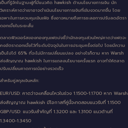
เป็นที่รู้จักในฐานะผู้ที่มีแนวคิด hawkish ด้านนโยบายการเงิน นัก
วิเคราะห์คาดว่าเขาอาจดำเนินนโยบายการเงินที่เข้มงวดมากขึ้น โดย
เฉพาะในการควบคุมเงินเฟ้อ ซึ่งอาจหมายถึงการชะลอการปรับลดอัตรา
ดอกเบี้ยในระยะสั้น
ตลาดฟิวเจอร์สของกองทุนเฟดบ่งชี้ว่านักลงทุนส่วนใหญ่คาดว่าเฟดจะ
คงอัตราดอกเบี้ยไว้ที่ระดับปัจจุบันในการประชุมครั้งต่อไป โดยมีความ
เป็นไปได้ 65% ที่จะไม่มีการเปลี่ยนแปลง อย่างไรก็ตาม หาก Warsh
ส่งสัญญาณ hawkish ในการแถลงนโยบายครั้งแรก อาจทำให้ตลาด
ปรับเปลี่ยนคาดการณ์อย่างรวดเร็ว
สำหรับคู่สกุลเงินหลัก:
EUR/USD: คาดว่าจะเคลื่อนไหวในช่วง 1.1500-1.1700 หาก Warsh
ส่งสัญญาณ hawkish มีโอกาสที่คู่นี้จะทดสอบแนวรับที่ 1.1500
GBP/USD: แนวรับสำคัญที่ 1.3200 และ 1.3100 แนวต้านที่
1.3400-1.3450