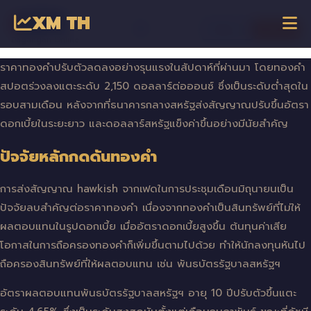
XM TH
☰
เข้าสู่ระบบ
เริ่มเทรด
Dagangan Online
ราคาทองคำปรับตัวลดลงอย่างรุนแรงในสัปดาห์ที่ผ่านมา โดยทองคำ
สปอตร่วงลงแตะระดับ 2,150 ดอลลาร์ต่อออนซ์ ซึ่งเป็นระดับต่ำสุดใน
รอบสามเดือน หลังจากที่ธนาคารกลางสหรัฐส่งสัญญาณปรับขึ้นอัตรา
ดอกเบี้ยในระยะยาว และดอลลาร์สหรัฐแข็งค่าขึ้นอย่างมีนัยสำคัญ
ปัจจัยหลักกดดันทองคำ
การส่งสัญญาณ hawkish จากเฟดในการประชุมเดือนมิถุนายนเป็น
ปัจจัยลบสำคัญต่อราคาทองคำ เนื่องจากทองคำเป็นสินทรัพย์ที่ไม่ให้
ผลตอบแทนในรูปดอกเบี้ย เมื่ออัตราดอกเบี้ยสูงขึ้น ต้นทุนค่าเสีย
โอกาสในการถือครองทองคำก็เพิ่มขึ้นตามไปด้วย ทำให้นักลงทุนหันไป
ถือครองสินทรัพย์ที่ให้ผลตอบแทน เช่น พันธบัตรรัฐบาลสหรัฐฯ
อัตราผลตอบแทนพันธบัตรรัฐบาลสหรัฐฯ อายุ 10 ปีปรับตัวขึ้นแตะ