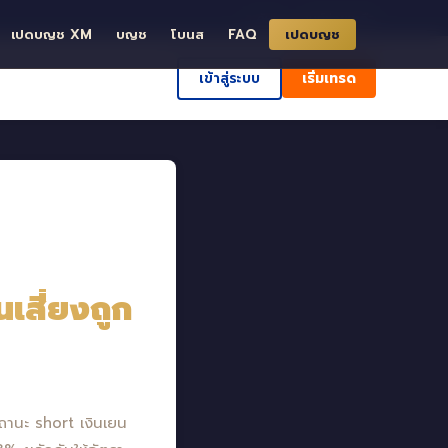
ð ค้นหา
ศูนย์ช่วยเหลือ
เปดบญช XM
บญช
โบนส
FAQ
เปดบญช
เข้าสู่ระบบ
เริ่มเทรด
นเสี่ยงถูก
สถานะ short เงินเยน