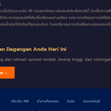
ร
านขึ้นไปแตะระดับ 81 ดอลลาร์ต่อบาร์เรลแล้วในสัปดาห์นี้ นับเป็นการเพิ
ไม่ได้มาจากอุปสงค์ที่เพิ่มขึ้นเพียงอย่างเดียว แต่มาจากวิกฤตการณ์ที่ช
นส่งน้ำมันที่สำคัญที่สุดของโลก โดยปริมาณการเดินเรือผ่านช่องแคบ
an Dagangan Anda Hari Ini
 dan nikmati spread rendah, leveraj tinggi, dan sokongan
ma →
เกี่ยวกับ XM
คำถามที่พบบ่อย
โบนัส
ประเภทบัญชี