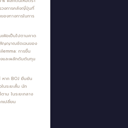
73% ผลักดันให้อัตรา
งการคลังญี่ปุ่นที่
ั่นของทางการในการ
งินเฟ้อเป็นไปตามคาด
็นสัญญาณชัดเจนของ
ะilemma: การขึ้น
องและผลักดันต้นทุน
์ หาก BOJ ยืนยัน
วในระยะสั้น นัก
รก็ตาม ในระยะกลาง
ลกเปลี่ยน