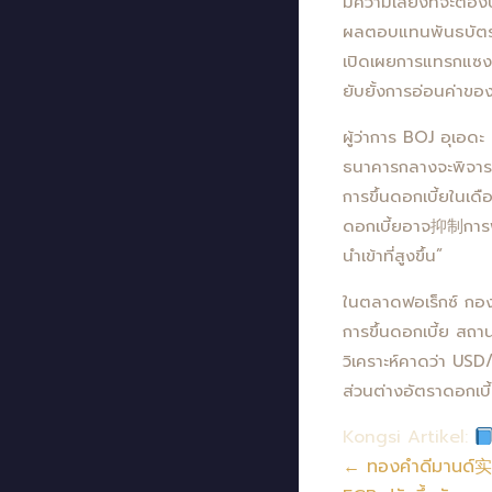
มีความเสี่ยงที่จะต้อ
ผลตอบแทนพันธบัตรรัฐ
เปิดเผยการแทรกแซงต
ยับยั้งการอ่อนค่าขอ
ผู้ว่าการ BOJ อุเอด
ธนาคารกลางจะพิจาร
การขึ้นดอกเบี้ยในเด
ดอกเบี้ยอาจ抑制การฟื้
นำเข้าที่สูงขึ้น”
ในตลาดฟอเร็กซ์ กองท
การขึ้นดอกเบี้ย สถาน
วิเคราะห์คาดว่า US
ส่วนต่างอัตราดอกเบี
Kongsi Artikel:
← ทองคำดีมานด์实物