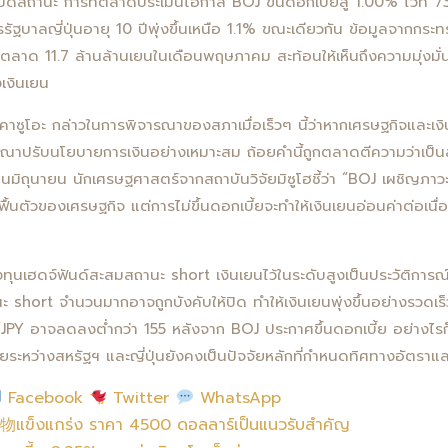
งปิดสถานะ การที่ตลาดประเมินโอกาส BOJ ขึ้นดอกเบี้ยสู่ 1.00% ไว้ที่ 
บาลญี่ปุ่นอายุ 10 ปีพุ่งขึ้นเหนือ 1.1% ขณะเดียวกัน ข้อมูลจากกระทรว
ลาด 11.7 ล้านล้านเยนในเดือนพฤษภาคม สะท้อนให้เห็นถึงความมุ่งม
งเงินเยน
ะ คาซูโอะ กล่าวในการพิจารณาของสภาเมื่อเร็วๆ นี้ว่าหากเศรษฐกิจและเ
ณาปรับนโยบายการเงินอย่างเหมาะสม ถ้อยคำนี้ถูกตลาดตีความว่าเป
ือนมิถุนายน นักเศรษฐศาสตร์จากสถาบันวิจัยมิซูโฮชี้ว่า “BOJ เผชิญภาว
นตัวของเศรษฐกิจ แต่การไม่ขึ้นดอกเบี้ยจะทำให้เงินเยนอ่อนค่าต่อเนื่
ุนเฮดจ์ฟันด์สะสมสถานะ short เงินเยนไว้ในระดับสูงเป็นประวัติการณ
ะ short จำนวนมากอาจถูกบังคับให้ปิด ทำให้เงินเยนพุ่งขึ้นอย่างรวดเร็
D/JPY อาจลดลงต่ำกว่า 155 หลังจาก BOJ ประกาศขึ้นดอกเบี้ย อย่างไ
้ยระหว่างสหรัฐฯ และญี่ปุ่นยังคงเป็นปัจจัยหลักที่กำหนดทิศทางอัตราแ
Facebook
Twitter
WhatsApp
แข็งแกร่ง ราคา 4500 ดอลลาร์เป็นแนวรับสำคัญ