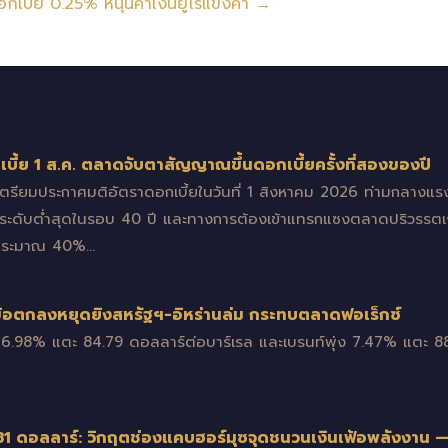
อกเบี้ย 0.25% หนุนค่าเงินยูโรแข็งค่า →
ี้ย 1 ส.ค. ตลาดจับตาสัญญาณขึ้นดอกเบี้ยครั้งที่สองของปี
 เตรียมประกาศมติอัตราดอกเบี้ยในวันที่ 1 สิงหาคม 2026 ท่ามกลาง
ะระดับต่ำสุดในรอบ 40 ปี และทางการต้องเข้าแทรกแซงตลาดปริวรรตเงิน
กประมาณ 40%…
งข้อตกลงหยุดยิงสหรัฐฯ-อิหร่านล่ม กระทบตลาดฟอเร็กซ์
้น 6.98% แตะ 84.79 ดอลลาร์ต่อบาร์เรล และเบรนท์พุ่ง 7.47% แตะ 88
 81 ดอลลาร์: วิกฤตช่องแคบฮอร์มุซจุดชนวนเงินเฟ้อพลังงาน —