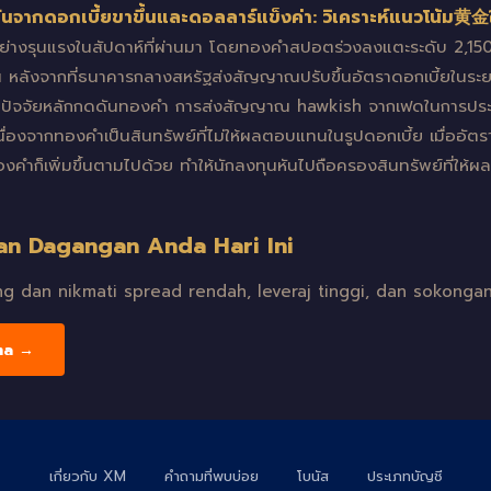
จากดอกเบี้ยขาขึ้นและดอลลาร์แข็งค่า: วิเคราะห์แนวโน้ม黄
างรุนแรงในสัปดาห์ที่ผ่านมา โดยทองคำสปอตร่วงลงแตะระดับ 2,150 
น หลังจากที่ธนาคารกลางสหรัฐส่งสัญญาณปรับขึ้นอัตราดอกเบี้ยในระ
ัญ ปัจจัยหลักกดดันทองคำ การส่งสัญญาณ hawkish จากเฟดในการประชุ
งจากทองคำเป็นสินทรัพย์ที่ไม่ให้ผลตอบแทนในรูปดอกเบี้ย เมื่ออัตราด
คำก็เพิ่มขึ้นตามไปด้วย ทำให้นักลงทุนหันไปถือครองสินทรัพย์ที่ให
an Dagangan Anda Hari Ini
 dan nikmati spread rendah, leveraj tinggi, dan sokongan
ma →
เกี่ยวกับ XM
คำถามที่พบบ่อย
โบนัส
ประเภทบัญชี