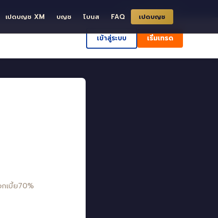
ð ค้นหา
ศูนย์ช่วยเหลือ
เปดบญช XM
บญช
โบนส
FAQ
เปดบญช
เข้าสู่ระบบ
เริ่มเทรด
อกเบี้ย70%