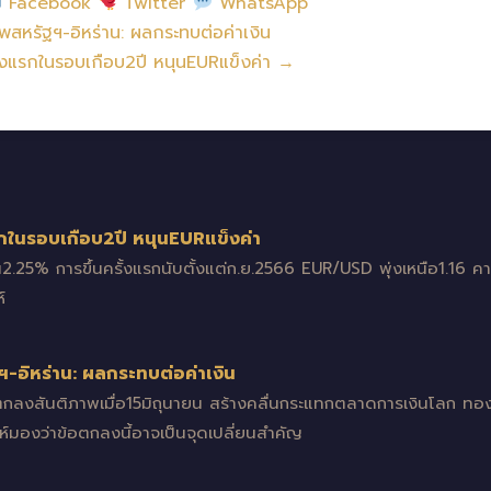
Facebook
Twitter
WhatsApp
สหรัฐฯ-อิหร่าน: ผลกระทบต่อค่าเงิน
ั้งแรกในรอบเกือบ2ปี หนุนEURแข็งค่า →
รกในรอบเกือบ2ปี หนุนEURแข็งค่า
น2.25% การขึ้นครั้งแรกนับตั้งแต่ก.ย.2566 EUR/USD พุ่งเหนือ1.16
์
-อิหร่าน: ผลกระทบต่อค่าเงิน
อตกลงสันติภาพเมื่อ15มิถุนายน สร้างคลื่นกระแทกตลาดการเงินโลก 
ะห์มองว่าข้อตกลงนี้อาจเป็นจุดเปลี่ยนสำคัญ