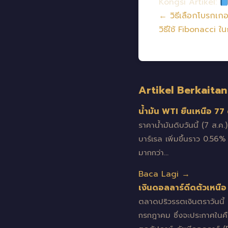
Kongsi Artikel:
← วิธีเลือกโบรกเกอร
วิธีใช้ Fibonacci
Artikel Berkaitan
น้ำมัน WTI ยืนเหนือ 7
ราคาน้ำมันดิบวันนี้ (7 ส.ค
บาร์เรล เพิ่มขึ้นราว 0.56%
มากกว่า…
Baca Lagi →
เงินดอลลาร์ดีดตัวเหนื
ตลาดปริวรรตเงินตราวันนี
กรกฎาคม ซึ่งจะประกาศในคื