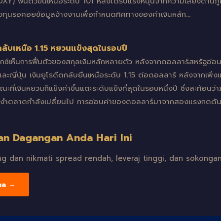
XY) ฟื้นตัวขึ้นเหนือระดับ 101 หลังได้รับแรงหนุนจากความเสี่ยงด้านภู
งทุนรอคอยข้อมูลจ้างงานเพื่อกำหนดทิศทางของค่าเงินหลัก…
กลับเหนือ 1.15 หยวนแข็งสุดในรอบปี
ร็กซ์เห็นการฟื้นตัวของสกุลเงินหลักหลายตัว หลังจากดอลลาร์สหรัฐอ
ะญี่ปุ่น เงินยูโรดีดกลับยืนเหนือระดับ 1.15 ต่อดอลลาร์ หลังจากเพิ่ง
ี่เงินหยวนก็แข็งค่าขึ้นแตะระดับแข็งที่สุดในรอบหนึ่งปี ซึ่งสะท้อนว
ครอบงำตลาดกำลังเปลี่ยนไป การอ่อนค่าของดอลลาร์มาจากสองแรงกดดั
an Dagangan Anda Hari Ini
 dan nikmati spread rendah, leveraj tinggi, dan sokongan
ma →