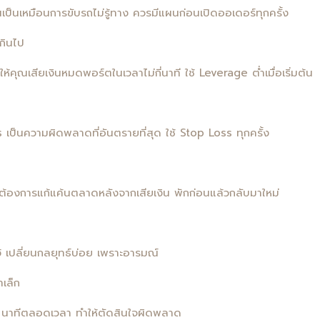
ป็นเหมือนการขับรถไม่รู้ทาง ควรมีแผนก่อนเปิดออเดอร์ทุกครั้ง
กินไป
คุณเสียเงินหมดพอร์ตในเวลาไม่กี่นาที ใช้ Leverage ต่ำเมื่อเริ่มต้น
s เป็นความผิดพลาดที่อันตรายที่สุด ใช้ Stop Loss ทุกครั้ง
ต้องการแก้แค้นตลาดหลังจากเสียเงิน พักก่อนแล้วกลับมาใหม่
้ เปลี่ยนกลยุทธ์บ่อย เพราะอารมณ์
เล็ก
5 นาทีตลอดเวลา ทำให้ตัดสินใจผิดพลาด