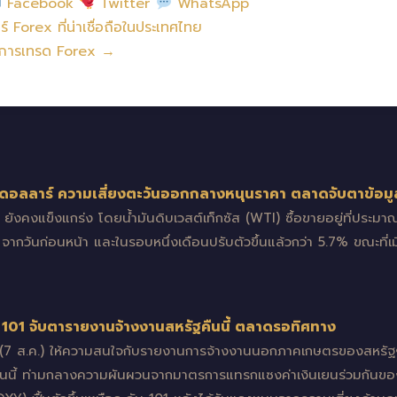
Facebook
Twitter
WhatsApp
์ Forex ที่น่าเชื่อถือในประเทศไทย
 ในการเทรด Forex →
7 ดอลลาร์ ความเสี่ยงตะวันออกกลางหนุนราคา ตลาดจับตาข้อม
.) ยังคงแข็งแกร่ง โดยน้ำมันดิบเวสต์เท็กซัส (WTI) ซื้อขายอยู่ที่ประ
 จากวันก่อนหน้า และในรอบหนึ่งเดือนปรับตัวขึ้นแล้วกว่า 5.7% ขณะที่เมื่
อ 101 จับตารายงานจ้างงานสหรัฐคืนนี้ ตลาดรอทิศทาง
้ (7 ส.ค.) ให้ความสนใจกับรายงานการจ้างงานนอกภาคเกษตรของสหรัฐ
นนี้ ท่ามกลางความผันผวนจากมาตรการแทรกแซงค่าเงินเยนร่วมกันของส