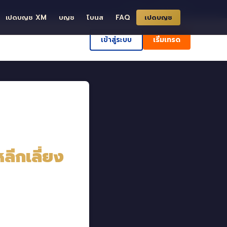
ð ค้นหา
ศูนย์ช่วยเหลือ
เปดบญช XM
บญช
โบนส
FAQ
เปดบญช
เข้าสู่ระบบ
เริ่มเทรด
ลีกเลี่ยง