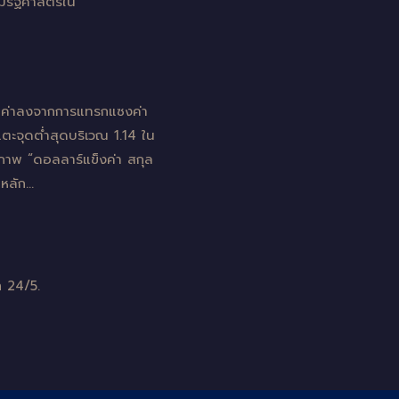
มิรัฐศาสตร์ใน
่อนค่าลงจากการแทรกแซงค่า
แตะจุดต่ำสุดบริเวณ 1.14 ใน
่าภาพ “ดอลลาร์แข็งค่า สกุล
นหลัก…
 24/5.