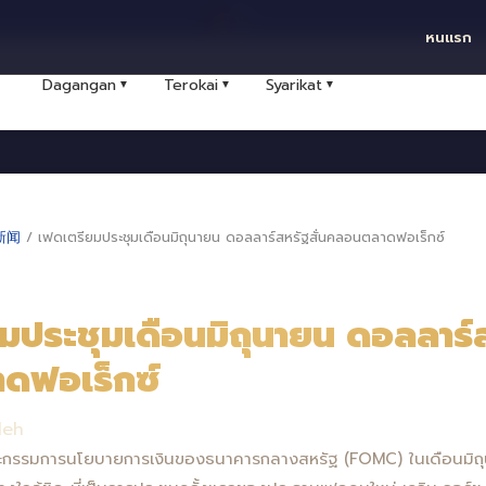
ไทย
หนแรก
Dagangan
Terokai
Syarikat
▼
▼
▼
新闻
/
เฟดเตรียมประชุมเดือนมิถุนายน ดอลลาร์สหรัฐสั่นคลอนตลาดฟอเร็กซ์
มประชุมเดือนมิถุนายน ดอลลาร์ส
ดฟอเร็กซ์
leh
ณะกรรมการนโยบายการเงินของธนาคารกลางสหรัฐ (FOMC) ในเดือนมิถ