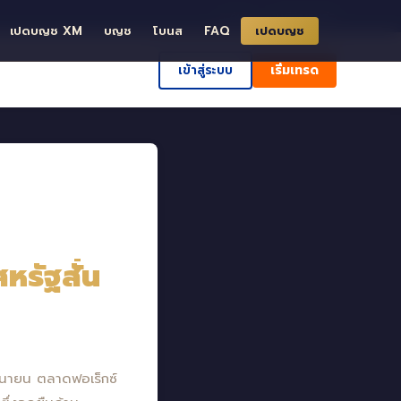
ð ค้นหา
ศูนย์ช่วยเหลือ
เปดบญช XM
บญช
โบนส
FAQ
เปดบญช
เข้าสู่ระบบ
เริ่มเทรด
หรัฐสั่น
ุนายน ตลาดฟอเร็กซ์