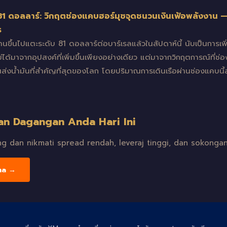
 81 ดอลลาร์: วิกฤตช่องแคบฮอร์มุซจุดชนวนเงินเฟ้อพลังงาน —
ร
านขึ้นไปแตะระดับ 81 ดอลลาร์ต่อบาร์เรลแล้วในสัปดาห์นี้ นับเป็นการเพิ
ไม่ได้มาจากอุปสงค์ที่เพิ่มขึ้นเพียงอย่างเดียว แต่มาจากวิกฤตการณ์ที่ช
นส่งน้ำมันที่สำคัญที่สุดของโลก โดยปริมาณการเดินเรือผ่านช่องแคบ
an Dagangan Anda Hari Ini
 dan nikmati spread rendah, leveraj tinggi, dan sokongan
ma →