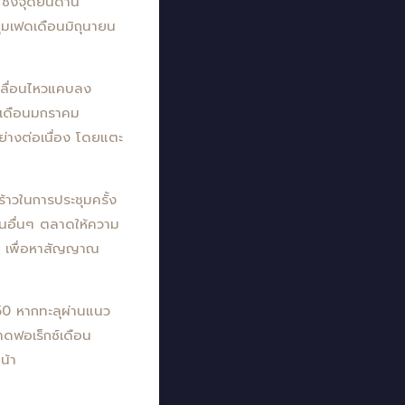
ึ่งจุดยืนด้าน
ุมเฟดเดือนมิถุนายน
คลื่อนไหวแคบลง
ต่เดือนมกราคม
ย่างต่อเนื่อง โดยแตะ
้าวในการประชุมครั้ง
ินอื่นๆ ตลาดให้ความ
ด เพื่อหาสัญญาณ
.50 หากทะลุผ่านแนว
าดฟอเร็กซ์เดือน
น้า