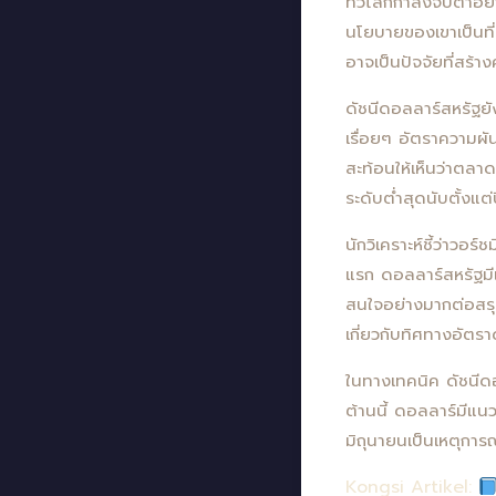
ทั่วโลกกำลังจับตาอย่
นโยบายของเขาเป็นที
อาจเป็นปัจจัยที่สร้า
ดัชนีดอลลาร์สหรัฐย
เรื่อยๆ อัตราความผ
สะท้อนให้เห็นว่าตลา
ระดับต่ำสุดนับตั้งแต
นักวิเคราะห์ชี้ว่าวอ
แรก ดอลลาร์สหรัฐมี
สนใจอย่างมากต่อสร
เกี่ยวกับทิศทางอัตร
ในทางเทคนิค ดัชนีดอ
ต้านนี้ ดอลลาร์มีแ
มิถุนายนเป็นเหตุการ
Kongsi Artikel: