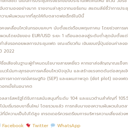
างใกล้ชิด นี่เป็นการประชุมครั้งแรกของประธานเฟดคนใหม่ เควิน วอร์ช ซ
่จับตามองอย่างมาก รายงานล่าสุดจากมอร์แกน สแตนลีย์ชี้ว่าการประช
งความผันผวนมากที่สุดให้กับตลาดฟอเร็กซ์ในปีนี้
ังคงเคลื่อนไหวในกรอบแคบๆ นับตั้งแต่เดือนพฤษภาคม โดยช่วงการเ
ันผวนโดยนัยของ EUR/USD ระยะ 1 เดือนลดลงสู่ระดับต่ำสุดนับตั้งแ
ดกำลังรอคอยผลการประชุมเฟด ขณะเดียวกัน เงินเยนญี่ปุ่นอ่อนค่าลงอ
่ปี 2022
ร์ชมีชื่อเสียงในฐานะผู้กำหนดนโยบายสายเหยี่ยว หากเขาส่งสัญญาณแข็งกร
แนวโน้มทะลุกรอบการเคลื่อนไหวปัจจุบัน และสร้างแรงกดดันต่อสกุลเง
ุปการคาดการณ์เศรษฐกิจ (SEP) และแผนภาพจุด (dot plot) ของเฟ
าดอกเบี้ยในอนาคต
ลลาร์สหรัฐได้รับการสนับสนุนที่ระดับ 104 และแนวต้านสำคัญที่ 105
นวโน้มเริ่มรอบขาขึ้นใหม่ โดยรวมแล้ว การกลับมาของความผันผวนในตล
ณ์ที่มีความเป็นไปได้สูง เทรดเดอร์ควรเตรียมการบริหารความเสี่ยงล่วงห
Facebook
Twitter
WhatsApp