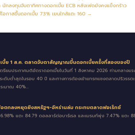
่า นักลงทุนจับตาทิศทางดอกเบี้ย ECB หลังเฟดยังคงแข็งกร้าว
มีโอกาสขึ้นดอกเบี้ย 73% เยนใกล้แตะ 160 →
ี้ย 1 ส.ค. ตลาดจับตาสัญญาณขึ้นดอกเบี้ยครั้งที่สองของปี
 เตรียมประกาศมติอัตราดอกเบี้ยในวันที่ 1 สิงหาคม 2026 ท่ามกลาง
ะระดับต่ำสุดในรอบ 40 ปี และทางการต้องเข้าแทรกแซงตลาดปริวรรตเงิน
กประมาณ 40%…
งข้อตกลงหยุดยิงสหรัฐฯ-อิหร่านล่ม กระทบตลาดฟอเร็กซ์
้น 6.98% แตะ 84.79 ดอลลาร์ต่อบาร์เรล และเบรนท์พุ่ง 7.47% แตะ 88