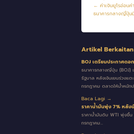
← ค่าเงินยูโรอ่อนค
ธนาคารกลางญี่ปุ่น
Artikel Berkaitan
BOJ เตรียมประกาศดอกเบ
ธนาคารกลางญี่ปุ่น (BOJ)
รัฐบาล หลังเงินเยนร่วงแต
กรกฎาคม ตลาดให้น้ำหนั
Baca Lagi →
ราคาน้ำมันพุ่ง 7% หลั
ราคาน้ำมันดิบ WTI พุ่งขึ
กรกฎาคม…