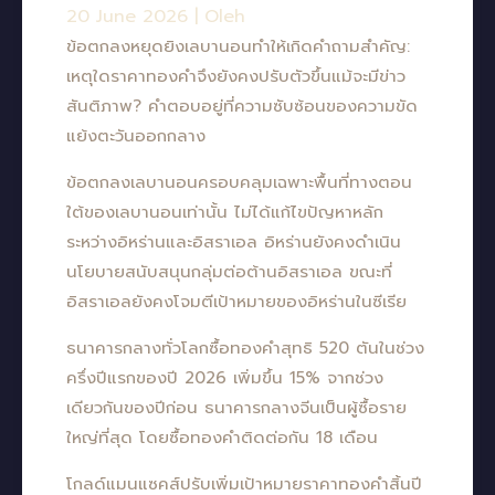
20 June 2026
|
Oleh
ข้อตกลงหยุดยิงเลบานอนทำให้เกิดคำถามสำคัญ:
เหตุใดราคาทองคำจึงยังคงปรับตัวขึ้นแม้จะมีข่าว
สันติภาพ? คำตอบอยู่ที่ความซับซ้อนของความขัด
แย้งตะวันออกกลาง
ข้อตกลงเลบานอนครอบคลุมเฉพาะพื้นที่ทางตอน
ใต้ของเลบานอนเท่านั้น ไม่ได้แก้ไขปัญหาหลัก
ระหว่างอิหร่านและอิสราเอล อิหร่านยังคงดำเนิน
นโยบายสนับสนุนกลุ่มต่อต้านอิสราเอล ขณะที่
อิสราเอลยังคงโจมตีเป้าหมายของอิหร่านในซีเรีย
ธนาคารกลางทั่วโลกซื้อทองคำสุทธิ 520 ตันในช่วง
ครึ่งปีแรกของปี 2026 เพิ่มขึ้น 15% จากช่วง
เดียวกันของปีก่อน ธนาคารกลางจีนเป็นผู้ซื้อราย
ใหญ่ที่สุด โดยซื้อทองคำติดต่อกัน 18 เดือน
โกลด์แมนแซคส์ปรับเพิ่มเป้าหมายราคาทองคำสิ้นปี