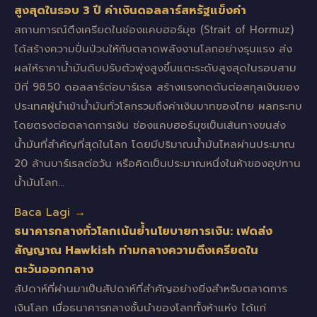
สูงสุดในรอบ 3 ปี ค่าเงินดอลลาร์สหรัฐแข็งค่า
สถานการณ์ตึงเครียดในช่องแคบฮอร์มุซ (Strait of Hormuz)
ได้สร้างความปั่นป่วนให้กับตลาดพลังงานโลกอย่างรุนแรง ส่ง
ผลให้ราคาน้ำมันดิบปรับตัวพุ่งสูงขึ้นแตะระดับสูงสุดในรอบสาม
ปีที่ 98.50 ดอลลาร์ต่อบาร์เรล สร้างแรงกดดันต่อสกุลเงินของ
ประเทศผู้นำเข้าน้ำมันทั่วโลกรวมถึงค่าเงินบาทของไทย ผลกระทบ
โดยตรงต่อตลาดการเงิน ช่องแคบฮอร์มุซเป็นเส้นทางขนส่ง
น้ำมันที่สำคัญที่สุดในโลก โดยมีปริมาณน้ำมันไหลผ่านประมาณ
20 ล้านบาร์เรลต่อวัน หรือคิดเป็นประมาณหนึ่งในห้าของอุปทาน
น้ำมันโลก…
Baca Lagi →
ธนาคารกลางทั่วโลกเน้นย้ำนโยบายการเงิน: เฟดส่ง
สัญญาณ Hawkish ท่ามกลางความตึงเครียดใน
ตะวันออกกลาง
สัปดาห์ที่ผ่านมาเป็นสัปดาห์ที่สำคัญอย่างยิ่งสำหรับตลาดการ
เงินโลก เมื่อธนาคารกลางชั้นนำของโลกทั้งห้าแห่ง ได้แก่