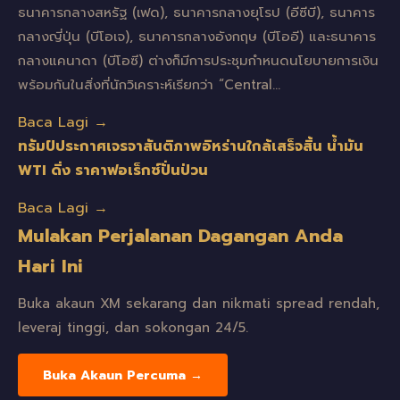
ธนาคารกลางสหรัฐ (เฟด), ธนาคารกลางยุโรป (อีซีบี), ธนาคาร
กลางญี่ปุ่น (บีโอเจ), ธนาคารกลางอังกฤษ (บีโออี) และธนาคาร
กลางแคนาดา (บีโอซี) ต่างก็มีการประชุมกำหนดนโยบายการเงิน
พร้อมกันในสิ่งที่นักวิเคราะห์เรียกว่า “Central…
Baca Lagi →
ทรัมป์ประกาศเจรจาสันติภาพอิหร่านใกล้เสร็จสิ้น น้ำมัน
WTI ดิ่ง ราคาฟอเร็กซ์ปั่นป่วน
Baca Lagi →
Mulakan Perjalanan Dagangan Anda
Hari Ini
Buka akaun XM sekarang dan nikmati spread rendah,
leveraj tinggi, dan sokongan 24/5.
Buka Akaun Percuma →