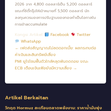
2026 จาก 4,800 ดอลลาร์เป็น 5,200 ดอลลาร์
ขณะที่ซิตี้กรุ๊ปให้เป้าหมายที่ 5,500 ดอลลาร์ นัก
ลงทุนควรมองการปรับฐานของทองคำเป็นโอกาสใน
การเข้าaccumulate
Kongsi Artikel:
Facebook
Twitter
WhatsApp
← เฟดส่งสัญญาณไม่ลดดอกเบี้ย: ผลกระทบต่อ
ค่าเงินและสินทรัพย์เสี่ยง
PMI ยูโรโซนฟื้นตัวใกล้หลุดพ้นถดถอย ขณะ
ECB เตือนเงินเฟ้อยังมีความเสี่ยง →
Artikel Berkaitan
วิกฤต Hormuz สะเทือนตลาดพลังงาน: ราคาน้ำมันพุ่ง