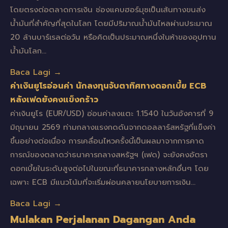
โดยตรงต่อตลาดการเงิน ช่องแคบฮอร์มุซเป็นเส้นทางขนส่ง
น้ำมันที่สำคัญที่สุดในโลก โดยมีปริมาณน้ำมันไหลผ่านประมาณ
20 ล้านบาร์เรลต่อวัน หรือคิดเป็นประมาณหนึ่งในห้าของอุปทาน
น้ำมันโลก…
Baca Lagi →
ค่าเงินยูโรอ่อนค่า นักลงทุนจับตาทิศทางดอกเบี้ย ECB
หลังเฟดยังคงแข็งกร้าว
ค่าเงินยูโร (EUR/USD) อ่อนค่าลงแตะ 1.1540 ในวันอังคารที่ 9
มิถุนายน 2569 ท่ามกลางแรงกดดันจากดอลลาร์สหรัฐที่แข็งค่า
ขึ้นอย่างต่อเนื่อง การเคลื่อนไหวครั้งนี้เป็นผลมาจากการคาด
การณ์ของตลาดว่าธนาคารกลางสหรัฐฯ (เฟด) จะยังคงอัตรา
ดอกเบี้ยในระดับสูงต่อไปในขณะที่ธนาคารกลางหลักอื่นๆ โดย
เฉพาะ ECB มีแนวโน้มที่จะเริ่มผ่อนคลายนโยบายการเงิน…
Baca Lagi →
Mulakan Perjalanan Dagangan Anda