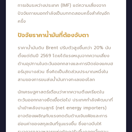
การเงินระหว่างประเทศ (IMF) แต่ความเสี่ยงจาก
ปัจจัยภายนอกกำลังเป็นบททดสอบครั้งสำคัญอีก
ครั้ง
ปัจจัยราคาน้ำมันที่ต้องจับตา
ราคาน้ำมันดิบ Brent ปรับตัวสูงขึ้นกว่า 20% นับ
ตั้งแต่ต้นปี 2569 โดยได้แรงหนุนจากความเสี่ยง
ด้านอุปทานในตะวันออกกลางและการปิดช่องแคบฮ
อร์มุซบางส่วน ซึ่งคิดเป็นสัดส่วนประมาณหนึ่งใน
สามของการขนส่งน้ำมันทางทะเลของโลก
นักเศรษฐศาสตร์เตือนว่าหากความตึงเครียดใน
ตะวันออกกลางยืดเยื้อต่อไป ประเทศกำลังพัฒนาที่
นำเข้าพลังงานสุทธิ (net energy importers)
อาจต้องเผชิญกับแรงกดดันด้านเงินเฟ้อและการ
อ่อนค่าของสกุลเงินที่รุนแรงขึ้น ซึ่งอาจบีบให้
ธนาคารกลางหลายแห่งต้องปรับขึ้นดอกเบี้ยตาม