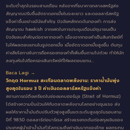
ระดับต่ำสุดในรอบสามเดือน หลังจากที่ธนาคารกลางสหรัฐส่ง
สัญญาณปรับขึ้นอัตราดอกเบี้ยในระยะยาว และดอลลาร์สหรัฐ
แข็งค่าขึ้นอย่างมีนัยสำคัญ ปัจจัยหลักกดดันทองคำ การส่ง
สัญญาณ hawkish จากเฟดในการประชุมเดือนมิถุนายนเป็น
ปัจจัยลบสำคัญต่อราคาทองคำ เนื่องจากทองคำเป็นสินทรัพย์ที่
ไม่ให้ผลตอบแทนในรูปดอกเบี้ย เมื่ออัตราดอกเบี้ยสูงขึ้น ต้นทุน
ค่าเสียโอกาสในการถือครองทองคำก็เพิ่มขึ้นตามไปด้วย ทำให้นัก
ลงทุนหันไปถือครองสินทรัพย์ที่ให้ผลตอบแทน…
Baca Lagi →
วิกฤต Hormuz สะเทือนตลาดพลังงาน: ราคาน้ำมันพุ่ง
สูงสุดในรอบ 3 ปี ค่าเงินดอลลาร์สหรัฐแข็งค่า
สถานการณ์ตึงเครียดในช่องแคบฮอร์มุซ (Strait of Hormuz)
ได้สร้างความปั่นป่วนให้กับตลาดพลังงานโลกอย่างรุนแรง ส่ง
ผลให้ราคาน้ำมันดิบปรับตัวพุ่งสูงขึ้นแตะระดับสูงสุดในรอบสาม
ปีที่ 98.50 ดอลลาร์ต่อบาร์เรล สร้างแรงกดดันต่อสกุลเงินของ
ประเทศผู้นำเข้าน้ำมันทั่วโลกรวมถึงค่าเงินบาทของไทย ผลกระทบ