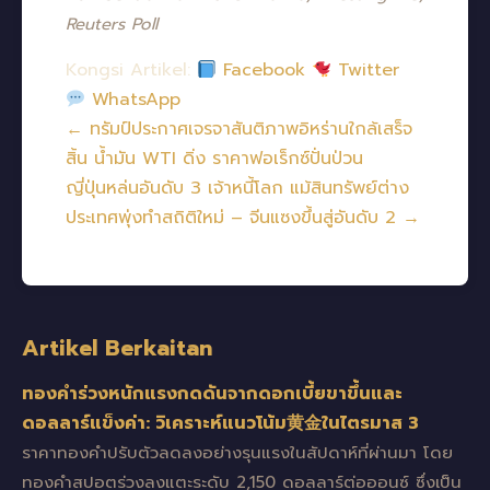
Reuters Poll
Kongsi Artikel:
Facebook
Twitter
WhatsApp
← ทรัมป์ประกาศเจรจาสันติภาพอิหร่านใกล้เสร็จ
สิ้น น้ำมัน WTI ดิ่ง ราคาฟอเร็กซ์ปั่นป่วน
ญี่ปุ่นหล่นอันดับ 3 เจ้าหนี้โลก แม้สินทรัพย์ต่าง
ประเทศพุ่งทำสถิติใหม่ – จีนแซงขึ้นสู่อันดับ 2 →
Artikel Berkaitan
ทองคำร่วงหนักแรงกดดันจากดอกเบี้ยขาขึ้นและ
ดอลลาร์แข็งค่า: วิเคราะห์แนวโน้ม黄金ในไตรมาส 3
ราคาทองคำปรับตัวลดลงอย่างรุนแรงในสัปดาห์ที่ผ่านมา โดย
ทองคำสปอตร่วงลงแตะระดับ 2,150 ดอลลาร์ต่อออนซ์ ซึ่งเป็น