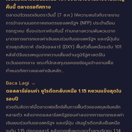
คืนนี้ ตลาดรอทิศทาง
ตลาดปริวรรตเงินตราวันนี้ (7 ส.ค.) ให้ความสนใจกับรายงาน
การจ้างงานนอกภาคเกษตรของสหรัฐฯ (NFP) ประจำเดือน
กรกฎาคม ซึ่งจะประกาศในคืนนี้ ท่ามกลางความผันผวนจาก
มาตรการแทรกแซงค่าเงินเยนร่วมกันของสหรัฐฯ และญี่ปุ่นใน
ช่วงสุดสัปดาห์ ดัชนีดอลลาร์ (DXY) ฟื้นตัวขึ้นเหนือระดับ 101
หลังได้รับแรงหนุนจากความเสี่ยงด้านภูมิรัฐศาสตร์ใน
ตะวันออกกลาง ขณะที่นักลงทุนรอคอยข้อมูลจ้างงานเพื่อ
กำหนดทิศทางของค่าเงินหลัก…
Baca Lagi →
ดอลลาร์อ่อนค่า ยูโรดีดกลับเหนือ 1.15 หยวนแข็งสุดใน
รอบปี
ช่วงต้นสัปดาห์นี้ตลาดฟอเร็กซ์เห็นการฟื้นตัวของสกุลเงินหลัก
หลายตัว หลังจากดอลลาร์สหรัฐอ่อนค่าลงจากการแทรกแซงค่า
เงินเยนร่วมกันของสหรัฐฯ และญี่ปุ่น เงินยูโรดีดกลับยืนเหนือ
ระดับ 1.15 ต่อดอลลาร์ หลังจากเพิ่งแตะจุดต่ำสุดบริเวณ 1.14