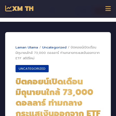
XM TH
☰
เข้าสู่ระบบ
เริ่มเทรด
Dagangan Online
Laman Utama
/
Uncategorized
/
บิตคอยน์เปิดเดือน
มิถุนายนใกล้ 73,000 ดอลลาร์ ท่ามกลางกระแสเงินออกจาก
ETF สถิติใหม่
UNCATEGORIZED
บิตคอยน์เปิดเดือน
มิถุนายนใกล้ 73,000
ดอลลาร์ ท่ามกลาง
กระแสเงินออกจาก ETF