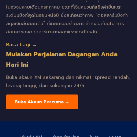
ในช่วงปลายเดือนกรกฎาคม ขณะที่เงินหยวนก็แข็งค่าขึ้นแตะ
ระดับแข็งที่สุดในรอบหนึ่งปี ซึ่งสะท้อนว่าภาพ “ดอลลาร์แข็งค่า
สกุลเงินอื่นอ่อนตัว” ที่เคยครอบงำตลาดกำลังเปลี่ยนไป การ
อ่อนค่าของดอลลาร์มาจากสองแรงกดดันหลัก…
Baca Lagi →
Mulakan Perjalanan Dagangan Anda
Hari Ini
Buka akaun XM sekarang dan nikmati spread rendah,
leveraj tinggi, dan sokongan 24/5.
Buka Akaun Percuma →