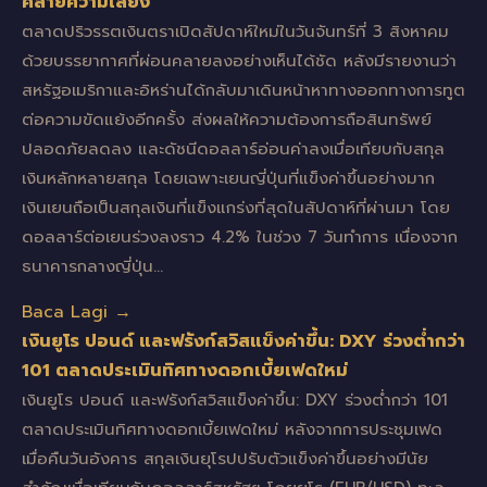
คลายความเสี่ยง
ตลาดปริวรรตเงินตราเปิดสัปดาห์ใหม่ในวันจันทร์ที่ 3 สิงหาคม
ด้วยบรรยากาศที่ผ่อนคลายลงอย่างเห็นได้ชัด หลังมีรายงานว่า
สหรัฐอเมริกาและอิหร่านได้กลับมาเดินหน้าหาทางออกทางการทูต
ต่อความขัดแย้งอีกครั้ง ส่งผลให้ความต้องการถือสินทรัพย์
ปลอดภัยลดลง และดัชนีดอลลาร์อ่อนค่าลงเมื่อเทียบกับสกุล
เงินหลักหลายสกุล โดยเฉพาะเยนญี่ปุ่นที่แข็งค่าขึ้นอย่างมาก
เงินเยนถือเป็นสกุลเงินที่แข็งแกร่งที่สุดในสัปดาห์ที่ผ่านมา โดย
ดอลลาร์ต่อเยนร่วงลงราว 4.2% ในช่วง 7 วันทำการ เนื่องจาก
ธนาคารกลางญี่ปุ่น…
Baca Lagi →
เงินยูโร ปอนด์ และฟรังก์สวิสแข็งค่าขึ้น: DXY ร่วงต่ำกว่า
101 ตลาดประเมินทิศทางดอกเบี้ยเฟดใหม่
เงินยูโร ปอนด์ และฟรังก์สวิสแข็งค่าขึ้น: DXY ร่วงต่ำกว่า 101
ตลาดประเมินทิศทางดอกเบี้ยเฟดใหม่ หลังจากการประชุมเฟด
เมื่อคืนวันอังคาร สกุลเงินยุโรปปรับตัวแข็งค่าขึ้นอย่างมีนัย