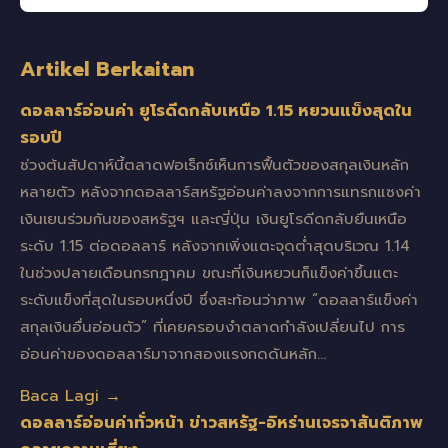
Artikel Berkaitan
ดอลลาร์อ่อนค่า ยูโรดีดกลับเหนือ 1.15 หยวนแข็งสุดใน
รอบปี
ช่วงต้นสัปดาห์นี้ตลาดฟอเร็กซ์เห็นการฟื้นตัวของสกุลเงินหลัก
หลายตัว หลังจากดอลลาร์สหรัฐอ่อนค่าลงจากการแทรกแซงค่า
เงินเยนร่วมกันของสหรัฐฯ และญี่ปุ่น เงินยูโรดีดกลับยืนเหนือ
ระดับ 1.15 ต่อดอลลาร์ หลังจากเพิ่งแตะจุดต่ำสุดบริเวณ 1.14
ในช่วงปลายเดือนกรกฎาคม ขณะที่เงินหยวนก็แข็งค่าขึ้นแตะ
ระดับแข็งที่สุดในรอบหนึ่งปี ซึ่งสะท้อนว่าภาพ “ดอลลาร์แข็งค่า
สกุลเงินอื่นอ่อนตัว” ที่เคยครอบงำตลาดกำลังเปลี่ยนไป การ
อ่อนค่าของดอลลาร์มาจากสองแรงกดดันหลัก…
Baca Lagi →
ดอลลาร์อ่อนค่าทั่วหน้า ข่าวสหรัฐ-อิหร่านเจรจาสันติภาพ