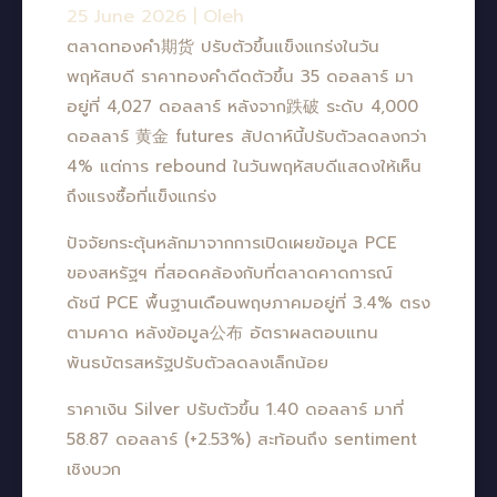
25 June 2026
|
Oleh
ตลาดทองคำ期货 ปรับตัวขึ้นแข็งแกร่งในวัน
พฤหัสบดี ราคาทองคำดีดตัวขึ้น 35 ดอลลาร์ มา
อยู่ที่ 4,027 ดอลลาร์ หลังจาก跌破 ระดับ 4,000
ดอลลาร์ 黄金 futures สัปดาห์นี้ปรับตัวลดลงกว่า
4% แต่การ rebound ในวันพฤหัสบดีแสดงให้เห็น
ถึงแรงซื้อที่แข็งแกร่ง
ปัจจัยกระตุ้นหลักมาจากการเปิดเผยข้อมูล PCE
ของสหรัฐฯ ที่สอดคล้องกับที่ตลาดคาดการณ์
ดัชนี PCE พื้นฐานเดือนพฤษภาคมอยู่ที่ 3.4% ตรง
ตามคาด หลังข้อมูล公布 อัตราผลตอบแทน
พันธบัตรสหรัฐปรับตัวลดลงเล็กน้อย
ราคาเงิน Silver ปรับตัวขึ้น 1.40 ดอลลาร์ มาที่
58.87 ดอลลาร์ (+2.53%) สะท้อนถึง sentiment
เชิงบวก