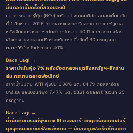
ขึ้นดอกเบี้ยครั้งที่สองของปี
ธนาคารกลางญี่ปุ่น (BOJ) เตรียมประกาศมติอัตราดอกเบี้ยในวัน
ที่ 1 สิงหาคม 2026 ท่ามกลางแรงกดดันจากตลาดและรัฐบาล
หลังเงินเยนร่วงแตะระดับต่ำสุดในรอบ 40 ปี และทางการต้อง
เข้าแทรกแซงตลาดปริวรรตเงินตราเมื่อวันที่ 30 กรกฎาคม
ตลาดให้น้ำหนักประมาณ 40%…
Baca Lagi →
ราคาน้ำมันพุ่ง 7% หลังข้อตกลงหยุดยิงสหรัฐฯ-อิหร่าน
ล่ม กระทบตลาดฟอเร็กซ์
ราคาน้ำมันดิบ WTI พุ่งขึ้น 6.98% แตะ 84.79 ดอลลาร์ต่อ
บาร์เรล และเบรนท์พุ่ง 7.47% แตะ 88.21 ดอลลาร์ ในวันที่ 29
กรกฎาคม…
Baca Lagi →
น้ำมันดิบเบรนท์พุ่งแตะ 81 ดอลลาร์: วิกฤตช่องแคบฮอร์
มุซจุดชนวนเงินเฟ้อพลังงาน — นักลงทุนฟอเร็กซ์ต้องเต