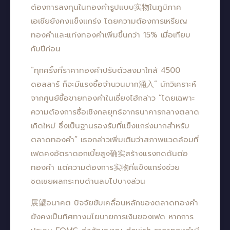
ต้องการลงทุนในทองคำรูปแบบ实物ในภูมิภาค
เอเชียยังคงแข็งแกร่ง โดยความต้องการเหรียญ
ทองคำและแท่งทองคำเพิ่มขึ้นกว่า 15% เมื่อเทียบ
กับปีก่อน
“ทุกครั้งที่ราคาทองคำปรับตัวลงมาใกล้ 4500
ดอลลาร์ ก็จะมีแรงซื้อจำนวนมาก涌入” นักวิเคราะห์
จากศูนย์ซื้อขายทองคำในเซี่ยงไฮ้กล่าว “โดยเฉพาะ
ความต้องการซื้อเชิงกลยุทธ์จากธนาคารกลางตลาด
เกิดใหม่ ซึ่งเป็นฐานรองรับที่แข็งแกร่งมากสำหรับ
ตลาดทองคำ” เธอกล่าวเพิ่มเติมว่าสภาพแวดล้อมที่
เฟดคงอัตราดอกเบี้ยสูง确实สร้างแรงกดดันต่อ
ทองคำ แต่ความต้องการ实物ที่แข็งแกร่งช่วย
ชดเชยผลกระทบด้านลบไปบางส่วน
展望อนาคต ปัจจัยขับเคลื่อนหลักของตลาดทองคำ
ยังคงเป็นทิศทางนโยบายการเงินของเฟด หากการ