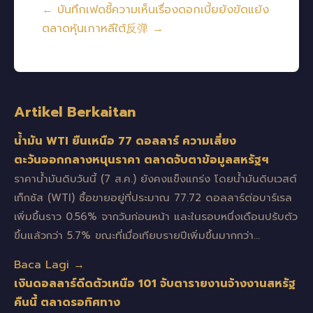
← บันทึกเฟดชี้ความเห็นเรื่องดอกเบี้ยยังขัดแย้ง
ตลาดหุ้นเกาหลีใต้反弹 →
Artikel Berkaitan
น้ำมัน WTI ยืนเหนือ 77 ดอลลาร์ ความเสี่ยง
ตะวันออกกลางหนุนราคา ตลาดจับตาข้อมูลสหรัฐฯ
ราคาน้ำมันดิบวันนี้ (7 ส.ค.) ยังคงแข็งแกร่ง โดยน้ำมันดิบเวสต์
เท็กซัส (WTI) ซื้อขายอยู่ที่ประมาณ 77.72 ดอลลาร์ต่อบาร์เรล
เพิ่มขึ้นราว 0.56% จากวันก่อนหน้า และในรอบหนึ่งเดือนปรับตัว
ขึ้นแล้วกว่า 5.7% ขณะที่เมื่อเทียบรายปีเพิ่มขึ้นมากกว่า…
Baca Lagi →
เงินดอลลาร์ดีดตัวเหนือ 101 จับตารายงานจ้างงานสหรัฐ
คืนนี้ ตลาดรอทิศทาง