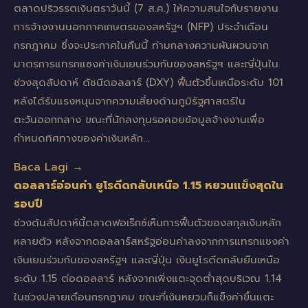
ตลาดปริวรรตเงินตราวันนี้ (7 ส.ค.) ให้ความสนใจกับรายงาน
การจ้างงานนอกภาคเกษตรของสหรัฐฯ (NFP) ประจำเดือน
กรกฎาคม ซึ่งจะประกาศในคืนนี้ ท่ามกลางความผันผวนจาก
มาตรการแทรกแซงค่าเงินเยนร่วมกันของสหรัฐฯ และญี่ปุ่นใน
ช่วงสุดสัปดาห์ ดัชนีดอลลาร์ (DXY) ฟื้นตัวขึ้นเหนือระดับ 101
หลังได้รับแรงหนุนจากความเสี่ยงด้านภูมิรัฐศาสตร์ใน
ตะวันออกกลาง ขณะที่นักลงทุนรอคอยข้อมูลจ้างงานเพื่อ
กำหนดทิศทางของค่าเงินหลัก…
Baca Lagi →
ดอลลาร์อ่อนค่า ยูโรดีดกลับเหนือ 1.15 หยวนแข็งสุดใน
รอบปี
ช่วงต้นสัปดาห์นี้ตลาดฟอเร็กซ์เห็นการฟื้นตัวของสกุลเงินหลัก
หลายตัว หลังจากดอลลาร์สหรัฐอ่อนค่าลงจากการแทรกแซงค่า
เงินเยนร่วมกันของสหรัฐฯ และญี่ปุ่น เงินยูโรดีดกลับยืนเหนือ
ระดับ 1.15 ต่อดอลลาร์ หลังจากเพิ่งแตะจุดต่ำสุดบริเวณ 1.14
ในช่วงปลายเดือนกรกฎาคม ขณะที่เงินหยวนก็แข็งค่าขึ้นแตะ