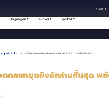
ไทย
หนแรก
Dagangan
Terokai
Syarikat
▼
▼
▼
tegorized
/
ทรัมป์ชี้ข้อตกลงหยุดยิงอิหร่านสิ้นสุด พลังงานโลกผันผวน
ข้อตกลงหยุดยิงอิหร่านสิ้นสุด พ
leh