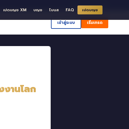
ð ค้นหา
ศูนย์ช่วยเหลือ
เปดบญช XM
บญช
โบนส
FAQ
เปดบญช
เข้าสู่ระบบ
เริ่มเทรด
ลังงานโลก