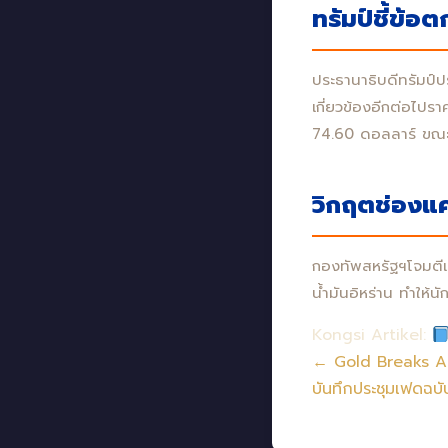
ทรัมป์ชี้ข้อ
ประธานาธิบดีทรัมป์ปร
เกี่ยวข้องอีกต่อไปรา
74.60 ดอลลาร์ ขณะที
วิกฤตช่องแ
กองทัพสหรัฐฯโจมตีเ
น้ำมันอิหร่าน ทำให้
Kongsi Artikel:
← Gold Breaks A
บันทึกประชุมเฟดฉ