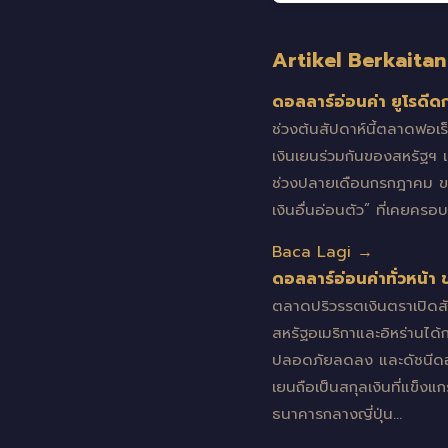
Artikel Berkaitan
ดอลลาร์อ่อนค่า ยูโรดีด
ช่วงต้นสัปดาห์นี้ตลาดฟอเ
เงินเยนร่วมกันของสหรัฐฯ แล
ช่วงปลายเดือนกรกฎาคม ขณะท
เงินอื่นอ่อนตัว” ที่เคย
Baca Lagi →
ดอลลาร์อ่อนค่าทั่วหน้า
ตลาดปริวรรตเงินตราเปิดสัป
สหรัฐอเมริกาและอิหร่านได
ปลอดภัยลดลง และดัชนีดอลลา
เยนถือเป็นสกุลเงินที่แข็ง
ธนาคารกลางญี่ปุ่น…