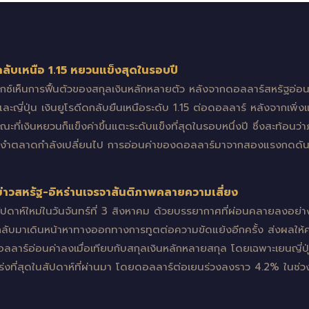
กลับเหนือ 1.15 หยวนแข็งสุดในรอบปี
ร็กซ์เห็นการฟื้นตัวของสกุลเงินหลักหลายตัว หลังจากดอลลาร์สหรัฐอ
ะญี่ปุ่น เงินยูโรดีดกลับยืนเหนือระดับ 1.15 ต่อดอลลาร์ หลังจากเพิ่ง
ี่เงินหยวนก็แข็งค่าขึ้นแตะระดับแข็งที่สุดในรอบหนึ่งปี ซึ่งสะท้อนว
ครอบงำตลาดกำลังเปลี่ยนไป การอ่อนค่าของดอลลาร์มาจากสองแรงกดดั
 ข่าวสหรัฐ-อิหร่านเจรจาสันติภาพคลายความเสี่ยง
ดาห์ใหม่ในวันจันทร์ที่ 3 สิงหาคม ด้วยบรรยากาศที่ผ่อนคลายลงอย่างเ
้กลับมาเดินหน้าหาทางออกทางการทูตต่อความขัดแย้งอีกครั้ง ส่งผลให้
ร์อ่อนค่าลงเมื่อเทียบกับสกุลเงินหลักหลายสกุล โดยเฉพาะเยนญี่ปุ่นท
แกร่งที่สุดในสัปดาห์ที่ผ่านมา โดยดอลลาร์ต่อเยนร่วงลงราว 4.2% ในช่ว