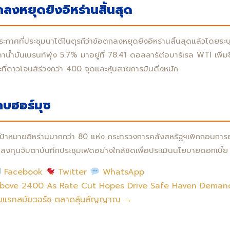
ตกลงหยุดยิงอิหร่านสิ้นสุด
ะกาศที่ประชุมนาโต้ในตุรกีว่าข้อตกลงหยุดยิงอิหร่านสิ้นสุดแล้วโดยระบุ
คาน้ำมันเบรนท์พุ่ง 5.7% มาอยู่ที่ 78.41 ดอลลาร์ต่อบาร์เรล WTI เพิ่มขึ
่ดาวโจนส์ร่วงกว่า 400 จุดและหุ้นสายการบินดิ่งหนัก
คบฮอร์มุซ
ป้าหมายอิหร่านมากกว่า 80 แห่ง กระทรวงการคลังสหรัฐฯเพิกถอนการ
นักลงทุนจับตาบันทึกประชุมเฟดอย่างใกล้ชิดเพื่อประเมินนโยบายดอกเบี้ย
Facebook
Twitter
WhatsApp
bove 2400 As Rate Cut Hopes Drive Safe Haven Deman
บับแรกสมัยวอร์ช ตลาดลุ้นสัญญาณ →