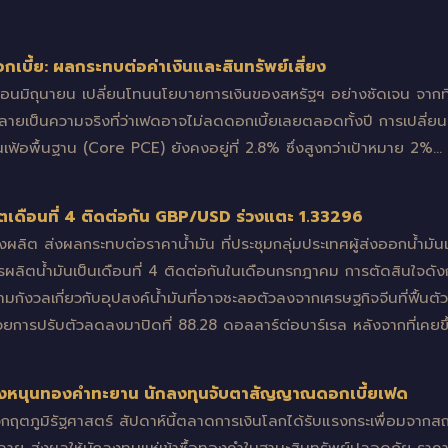
บี้ย: ผลกระทบต่อค่าเงินและสินทรัพย์เสี่ยง
ือนมิถุนายน เปลี่ยนโทนนโยบายการเงินของสหรัฐฯ อย่างชัดเจน จากท
 กลายเป็นความจริงที่ว่าเฟดอาจไม่ลดดอกเบี้ยเลยตลอดทั้งปี การเปลี่ยน
งินเฟ้อพื้นฐาน (Core PCE) ยังคงอยู่ที่ 2.8% ซึ่งสูงกว่าเป้าหมาย 2%…
ิตเดือนที่ 4 ติดต่อกัน GBP/USD ร่วงแตะ 1.33296
ังผลิต ส่งผลกระทบต่อราคาน้ำมัน ที่ประชุมกลุ่มประเทศผู้ส่งออกน้ำม
การผลิตน้ำมันเป็นเดือนที่ 4 ติดต่อกันในเดือนกรกฎาคม การตัดสินใจดัง
มกังวลเกี่ยวกับอุปสงค์น้ำมันที่อาจชะลอตัวลงจากเศรษฐกิจจีนที่ฟื้นตัวไ
ยการปรับตัวลดลงมาปิดที่ 88.28 ดอลลาร์ต่อบาร์เรล หลังจากที่เคยขึ้
างหนุนทองคำทะยาน นักลงทุนจับตาสัญญาณดอกเบี้ยเฟด
ตภูมิรัฐศาสตร์ สัปดาห์นี้ตลาดการเงินโลกได้รับแรงกระเพื่อมจากส