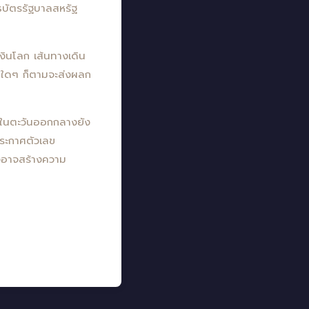
ธบัตรรัฐบาลสหรัฐ
งินโลก เส้นทางเดิน
ักใดๆ ก็ตามจะส่งผลก
ณ์ในตะวันออกกลางยัง
ระกาศตัวเลข
่งอาจสร้างความ