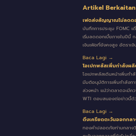
Artikel Berkaitan
เฟดส่งสัญญาณไม่ลดดอกเ
บันทึกการประชุม FOMC เด
เริ่มลดดอกเบี้ยภายในปีนี้
เงินเฟ้อที่ยังคงสูง อัตราเ
Baca Lagi →
โอเปกพลัสเพิ่มกำลังผล
โอเปกพลัสเดินหน้าเพิ่มกำล
มีมติอนุมัติการเพิ่มกำลัง
ล่วงหน้า แม้ว่าตลาดจะมีควา
WTI ตอบสนองต่อข่าวนี้ด้ว
Baca Lagi →
ตึงเครียดตะวันออกกล
ทองคำปลอดภัยท่ามกลางวิกฤ