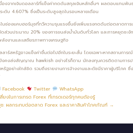
เนื่องจากเงินดอลลาร์ที่แข็งค่ากดดันสกุลเงินหลักอื่นๆ ผลตอบแทนพัน
แตะระดับ 4.607% ซึ่งเป็นระดับสูงสุดในรอบหลายเดือน
นช่องแคบฮอร์มุซที่ทวีความรุนแรงขึ้นยิ่งเพิ่มแรงกดดันต่อตลาดการเ
เป็นสัดส่วนประมาณ 20% ของการขนส่งน้ำมันดิบทั่วโลก และการหยุดชะง
พลังงานและเสถียรภาพทางเศรษฐกิจ
อลลาร์สหรัฐอาจแข็งค่าขึ้นต่อไปอีกในระยะสั้น โดยเฉพาะหากสถานการ
ยังคงส่งสัญญาณ hawkish อย่างไรก็ตาม นักลงทุนควรติดตามการป
รัฐอย่างใกล้ชิด รวมถึงรายงานการจ้างงานและดัชนีราคาผู้บริโภค ซึ
้
Facebook
Twitter
WhatsApp
่ยงในการเทรด Forex ที่เทรดเดอร์ทุกคนต้องรู้
ุซ: ผลกระทบต่อตลาด Forex และราคาสินค้าโภคภัณฑ์ →