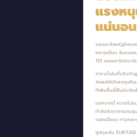
แรงหนุ
แน่นอ
ดอลลาร์สหรัฐยังคงแข
หลายเดือน รับแรงหนุ
110 ดอลลาร์ต่อบาร์
ราคาน้ำมันที่ปรับต
ส่งผลให้นักลงทุนหั
ที่เพิ่มขึ้นนี้เป็นปัจ
นอกจากนี้ ความไม่แน
กำลังจับตาการประชุม
ดอกเบี้ยลง ท่ามกลาง
คู่สกุลเงิน EUR/US