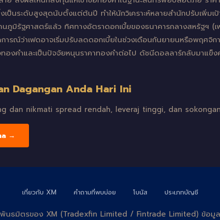
่คลาย ส่งผลให้นักลงทุนแห่เข้าซื้อทองคำในฐานะสินทรัพย์ปลอดภัย ราค
งเป็นระดับสูงสุดนับตั้งแต่ต้นปี ทำให้นักวิเคราะห์หลายสำนักปรับเพิ่
ด้านภูมิรัฐศาสตร์แล้ว ทิศทางอัตราดอกเบี้ยของธนาคารกลางสหรัฐฯ (
ณ์ว่าเฟดอาจเริ่มปรับลดดอกเบี้ยในช่วงเดือนกันยายนหรือพฤศจิกายน
งทองคำและเป็นปัจจัยหนุนราคาทองคำต่อไป ดัชนีดอลลาร์กลับมาแข็งค
an Dagangan Anda Hari Ini
 dan nikmati spread rendah, leveraj tinggi, dan sokongan
ma →
เกี่ยวกับ XM
คำถามที่พบบ่อย
โบนัส
ประเภทบัญชี
บไซต์พันธมิตรของ XM (Tradexfin Limited / Fintrade Limited) ข้อม