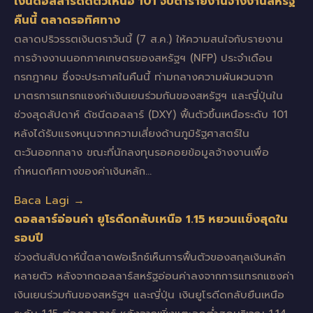
เงินดอลลาร์ดีดตัวเหนือ 101 จับตารายงานจ้างงานสหรัฐ
คืนนี้ ตลาดรอทิศทาง
ตลาดปริวรรตเงินตราวันนี้ (7 ส.ค.) ให้ความสนใจกับรายงาน
การจ้างงานนอกภาคเกษตรของสหรัฐฯ (NFP) ประจำเดือน
กรกฎาคม ซึ่งจะประกาศในคืนนี้ ท่ามกลางความผันผวนจาก
มาตรการแทรกแซงค่าเงินเยนร่วมกันของสหรัฐฯ และญี่ปุ่นใน
ช่วงสุดสัปดาห์ ดัชนีดอลลาร์ (DXY) ฟื้นตัวขึ้นเหนือระดับ 101
หลังได้รับแรงหนุนจากความเสี่ยงด้านภูมิรัฐศาสตร์ใน
ตะวันออกกลาง ขณะที่นักลงทุนรอคอยข้อมูลจ้างงานเพื่อ
กำหนดทิศทางของค่าเงินหลัก…
Baca Lagi →
ดอลลาร์อ่อนค่า ยูโรดีดกลับเหนือ 1.15 หยวนแข็งสุดใน
รอบปี
ช่วงต้นสัปดาห์นี้ตลาดฟอเร็กซ์เห็นการฟื้นตัวของสกุลเงินหลัก
หลายตัว หลังจากดอลลาร์สหรัฐอ่อนค่าลงจากการแทรกแซงค่า
เงินเยนร่วมกันของสหรัฐฯ และญี่ปุ่น เงินยูโรดีดกลับยืนเหนือ