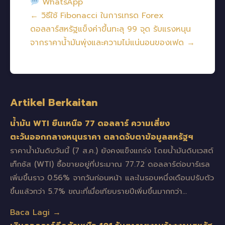
WhatsApp
← วิธีใช้ Fibonacci ในการเทรด Forex
ดอลลาร์สหรัฐแข็งค่าขึ้นทะลุ 99 จุด รับแรงหนุน
จากราคาน้ำมันพุ่งและความไม่แน่นอนของเฟด →
Artikel Berkaitan
น้ำมัน WTI ยืนเหนือ 77 ดอลลาร์ ความเสี่ยง
ตะวันออกกลางหนุนราคา ตลาดจับตาข้อมูลสหรัฐฯ
ราคาน้ำมันดิบวันนี้ (7 ส.ค.) ยังคงแข็งแกร่ง โดยน้ำมันดิบเวสต์
เท็กซัส (WTI) ซื้อขายอยู่ที่ประมาณ 77.72 ดอลลาร์ต่อบาร์เรล
เพิ่มขึ้นราว 0.56% จากวันก่อนหน้า และในรอบหนึ่งเดือนปรับตัว
ขึ้นแล้วกว่า 5.7% ขณะที่เมื่อเทียบรายปีเพิ่มขึ้นมากกว่า…
Baca Lagi →